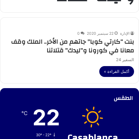
الإدارة
22 سبتمبر 2020
0
بنت “كارتي كوبا” جاتهم من الأخر.. الملك وقف
معانا في كورونا و”ليدك” قتلاتنا
السفير 24
أكمل القراءة »
الطقس
22
℃
Casablanca
30º - 22º