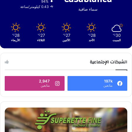
94%
0.43 كيلومتر/ساعة
سماء صافية
28
27
27
28
30
℃
℃
℃
℃
℃
السبت
الأحد
الأثنين
الثلاثاء
الأربعاء
الشبكات الإجتماعية
2,947
197k
متابعين
متابعين