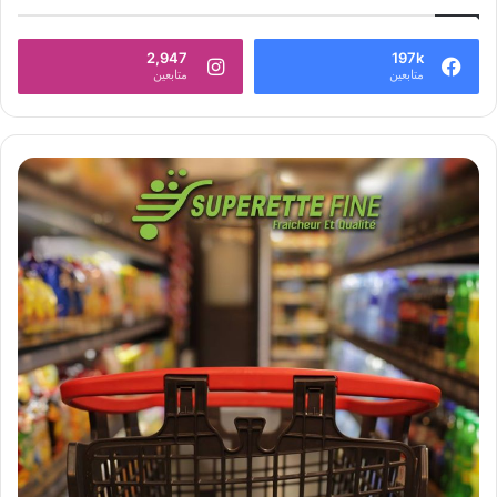
2,947
197k
متابعين
متابعين