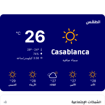
الطقس
26
℃
Casablanca
28º - 24º
74%
3.58 كيلومتر/ساعة
سماء صافية
29
28
27
27
28
℃
℃
℃
℃
℃
الأحد
الأثنين
الثلاثاء
الأربعاء
الخميس
الشبكات الإجتماعية