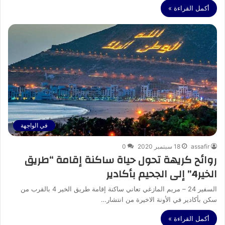
أكمل القراءة »
في الواجهة
assafir
18 سبتمبر 2020
0
روائح كريهة تحول حياة ساكنة إقامة “طريق
الخير4” إلى الجحيم بأكادير
السفير 24 – مريم المازغي تعاني ساكنة إقامة طريق الخير 4 بالقرب من
سكن بأكادير في الأونة الاخيرة من انتشار…
أكمل القراءة »