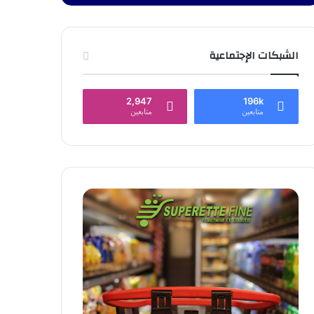
الشبكات الإجتماعية
2,947
196k
متابعين
متابعين