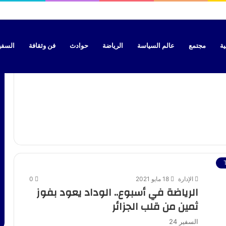
يات بتطوان بتهمة نقل “الحراسة” نحو سبتة
ية
مجتمع
عالم السياسة
الرياضة
حوادث
فن وثقافة
السفير 
الإدارة
18 مايو 2021
0
الرياضة في أسبوع.. الوداد يعود بفوز
ثمين من قلب الجزائر
السفير 24