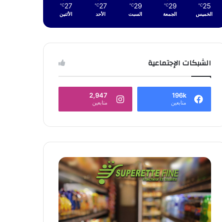
27
27
29
29
25
℃
℃
℃
℃
℃
الخميس
الجمعة
السبت
الأحد
الأثنين
الشبكات الإجتماعية
2,947
196k
متابعين
متابعين