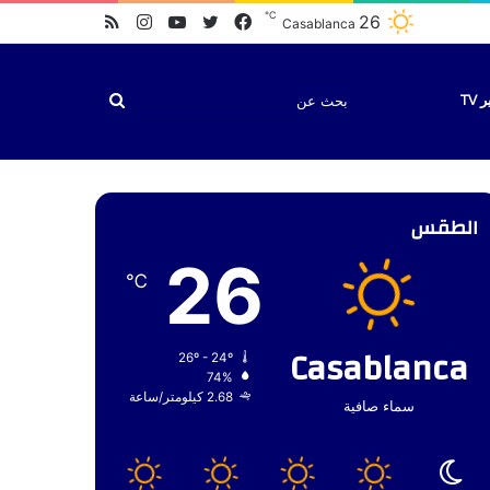
℃
فيسبوك
تويتر
يوتيوب
انستقرام
ملخص
26
Casablanca
الموقع
RSS
بحث
TV
عن
الطقس
26
℃
Casablanca
26º - 24º
74%
2.68 كيلومتر/ساعة
سماء صافية