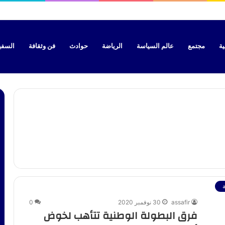
ية
مجتمع
عالم السياسة
الرياضة
حوادث
فن وثقافة
السفير 
assafir
30 نوفمبر 2020
0
فرق البطولة الوطنية تتأهب لخوض