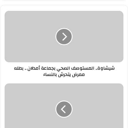
شيشاوة..
المستوصف
الصحي
بجماعة
أمدلان
..
بطله
ممرض
يتحرش
شيشاوة.. المستوصف الصحي بجماعة أمدلان .. بطله
بالنساء
ممرض يتحرش بالنساء
وزارة
الصحة
تطلق
نظام
رقمي
جديد
لأخذ
المواعيد