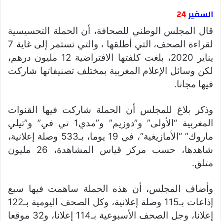
السفير
24
قال المجلس الوطني للصحافة، أن الحملة التحسيسية
لقراءة الصحف، التي أطلقها ، والتي تستمر إلى غاية 7
يناير 2020، بلغت كلفتها الافتراضية 12 مليون درهم،
لكن وسائل الإعلام المغربية بمختلف تصنيفاتها شاركت
فيها مجانا.
وذكر بلاغ للمجلس أن الحملة شاركت فيها القنوات
المغربية “الأولى” و”دوزيم” و”مدي1 تي في” و”تيلي
ماروك” “الأمازيغية”، في 19 يوما، بـ533 وصلة إعلانية،
شاهدها، حسب مركز قياس المشاهدة، 26 مليون
متلق.
وأضاف المجلس، أن هذه الحملة ساهمت فيها سبع
إذاعات بـ115 وصلة إعلانية، وكل الصحف اليومية بـ122
إعلانا، وجل الصحف الأسبوعية بـ114 إعلانا، و32 موقعا