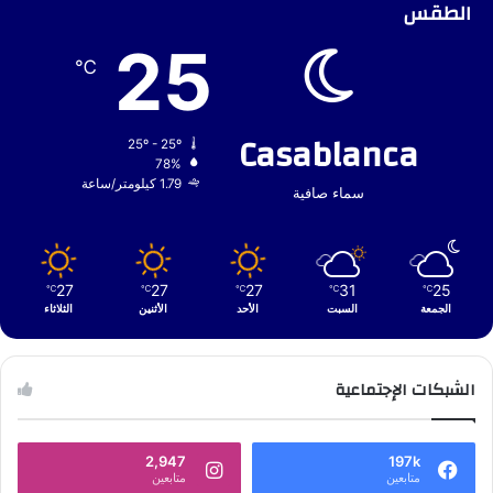
الطقس
25
℃
Casablanca
25º - 25º
78%
1.79 كيلومتر/ساعة
سماء صافية
27
27
27
31
25
℃
℃
℃
℃
℃
الجمعة
السبت
الأحد
الأثنين
الثلاثاء
الشبكات الإجتماعية
2,947
197k
متابعين
متابعين