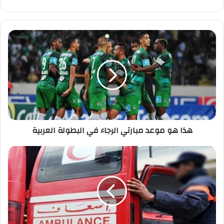
هذا
هو
موعد
مبارتي
الرجاء
في
البطولة
العربية
هذا هو موعد مبارتي الرجاء في البطولة العربية
وفاة
عامل
نظافة
بعد
سقوطه
من
فوق
شاحنة