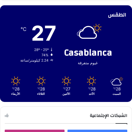
الطقس
27
℃
Casablanca
28º - 25º
74%
2.24 كيلومتر/ساعة
غيوم متفرقة
28
28
27
28
28
℃
℃
℃
℃
℃
السبت
الأحد
الأثنين
الثلاثاء
الأربعاء
الشبكات الإجتماعية