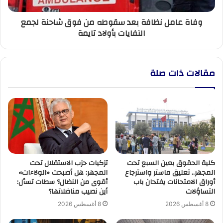
لجمع
وفاة عامل نظافة بعد سقوطه من فوق شاحنة لجمع
النفايات
النفايات بأولاد تايمة
بأولاد
تايمة
مقالات ذات صلة
كلية الحقوق بعين السبع تحت
تزكيات حزب الاستقلال تحت
المجهر.. تعليق ماستر واسترجاع
المجهر: هل أصبحت «الولاءات»
أوراق الامتحانات يفتحان باب
أقوى من النضال؟ سطات تسأل:
التساؤلات
أين نصيب مناضلاتها؟
8 أغسطس 2026
8 أغسطس 2026