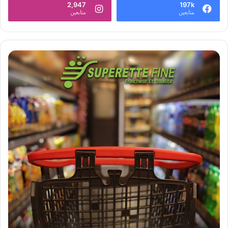
2,947
197k
متابعين
متابعين