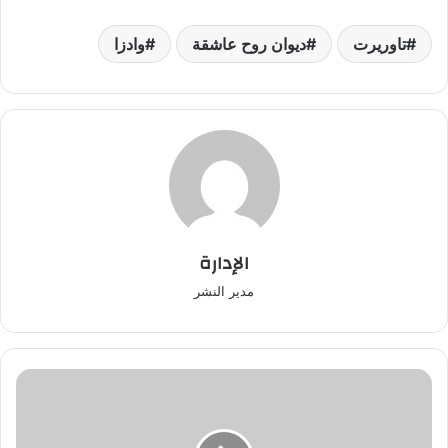
تاوريرت
ديوان روح عاشقة
وادزا
الإدارة
مدير النشر
في
أول
خروج
رسمي