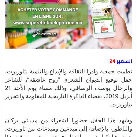
السفير
24
نظمت جمعية وادزا للثقافة والإبداع والتنمية بتاوريرت،
حفل توقيع الديوان الشعري “روح عاشقة”، للشاعر
والزجال يوسف الرصافي، وذلك مساء يوم الأحد 21
أبريل 2019، بفضاء الذاكرة التاريخية للمقاومة والتحرير
بتاوريرت.
وشهد هذا الحفل حضورا لشعراء من مدينتي بركان
والناظور، بالإضافة إلى مبدعين ومبدعات من تاوريرت،
حيث شاركوا عريس الحفل فرحته بصدور وتوقيع هذا