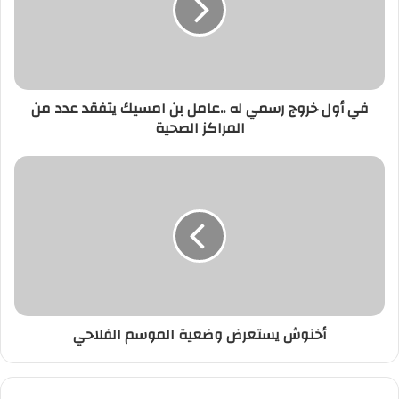
له
..عامل
بن
امسيك
يتفقد
في أول خروج رسمي له ..عامل بن امسيك يتفقد عدد من
عدد
المراكز الصحية
من
المراكز
الصحية
أخنوش
يستعرض
وضعية
الموسم
الفلاحي
أخنوش يستعرض وضعية الموسم الفلاحي