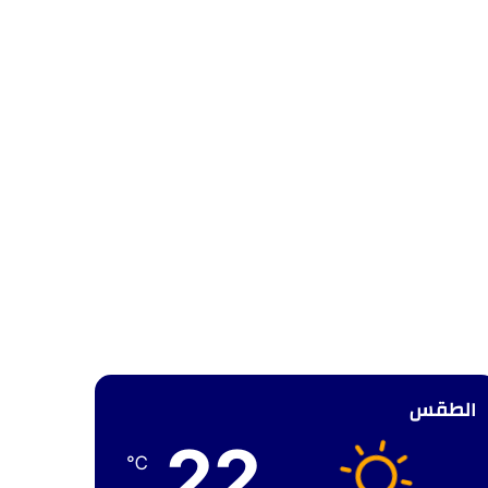
الطقس
22
℃