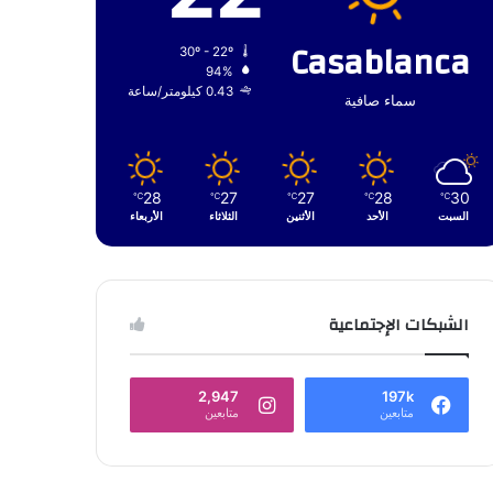
Casablanca
30º - 22º
94%
0.43 كيلومتر/ساعة
سماء صافية
28
27
27
28
30
℃
℃
℃
℃
℃
السبت
الأحد
الأثنين
الثلاثاء
الأربعاء
الشبكات الإجتماعية
2,947
197k
متابعين
متابعين