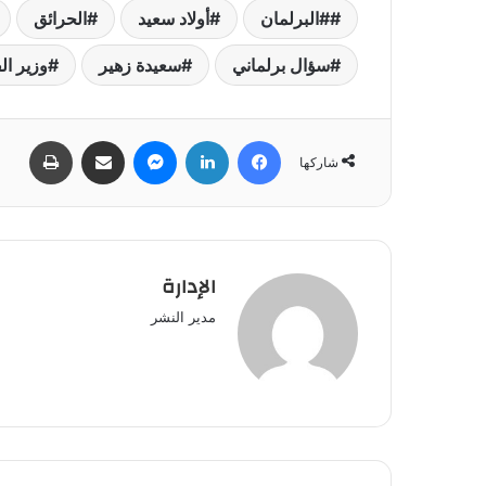
#البرلمان
أولاد سعيد
الحرائق
سؤال برلماني
سعيدة زهير
وزير ال
فيسبوك
لينكدإن
ماسنجر
مشاركة عبر البريد
طباعة
شاركها
الإدارة
مدير النشر