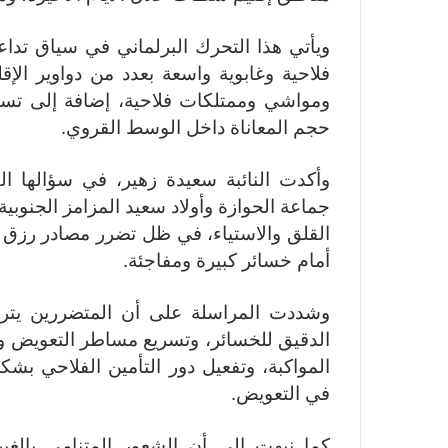
ويأتي هذا التحرك البرلماني في سياق تداع
فلاحية وغابوية واسعة بعدد من دواوير ال
ومواشي وممتلكات فلاحية، إضافة إلى تسج
حجم المعاناة داخل الوسط القروي.
وأكدت النائبة سعيدة زهير، في سؤالها ال
جماعة الحوازة وأولاد سعيد المزامز الجنوبي
القلق والاستياء، في ظل تضرر مصادر رزق أ
أمام خسائر كبيرة ومفاجئة.
وشددت المراسلة على أن المتضررين يتر
الدقيق للخسائر، وتسريع مساطر التعويض و
المواكبة، وتفعيل دور التأمين الفلاحي بشك
في التعويض.
كما نبهت إلى أن الشعور المتنامي بالغ