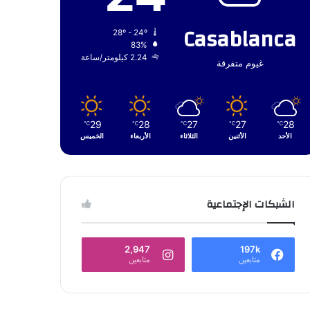
Casablanca
28º - 24º
83%
2.24 كيلومتر/ساعة
غيوم متفرقة
29
28
27
27
28
℃
℃
℃
℃
℃
الأحد
الأثنين
الثلاثاء
الأربعاء
الخميس
الشبكات الإجتماعية
2,947
197k
متابعين
متابعين