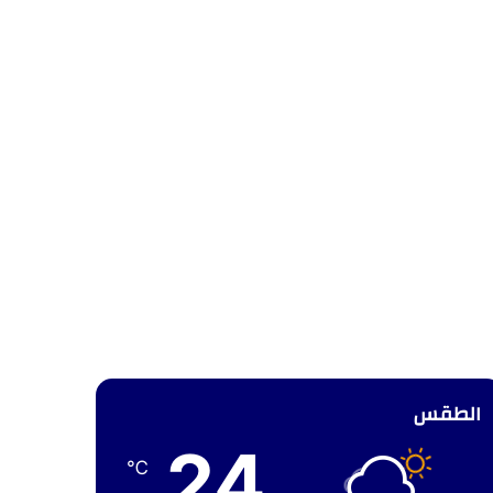
الطقس
24
℃