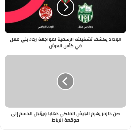
الرسمية
لمواجهة
رجاء
بني
ملال
في
الوداد يكشف تشكيلته الرسمية لمواجهة رجاء بني ملال
كأس
في كأس العرش
العرش
صن
داونز
يهزم
الجيش
الملكي
ذهابا
ويؤجل
الحسم
إلى
صن داونز يهزم الجيش الملكي ذهابا ويؤجل الحسم إلى
موقعة
موقعة الرباط
الرباط