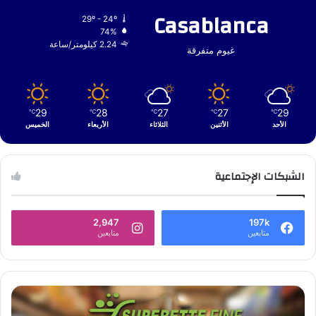
Casablanca
29º - 24º
74%
2.24 كيلومتر/ساعة
غيوم متفرقة
29
28
27
27
29
℃
℃
℃
℃
℃
الأحد
الأثنين
الثلاثاء
الأربعاء
الخميس
الشبكات الإجتماعية
2,947
197k
متابعين
متابعين