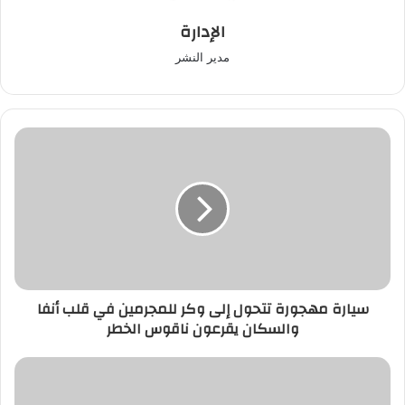
الإدارة
مدير النشر
سيارة
مهجورة
تتحول
إلى
وكر
للمجرمين
في
قلب
أنفا
سيارة مهجورة تتحول إلى وكر للمجرمين في قلب أنفا
والسكان
والسكان يقرعون ناقوس الخطر
يقرعون
ناقوس
الخطر
مصورون
صحفيون
مغاربة