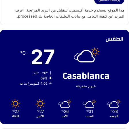
هذا الموقع يستخدم خدمة أكيسميت للتقليل من البريد المزعجة.
اعرف
المزيد عن كيفية التعامل مع بيانات التعليقات الخاصة بك processed
.
الطقس
27
℃
Casablanca
28º - 26º
69%
4.02 كيلومتر/ساعة
غيوم متفرقة
27
27
26
31
28
℃
℃
℃
℃
℃
الجمعة
السبت
الأحد
الأثنين
الثلاثاء