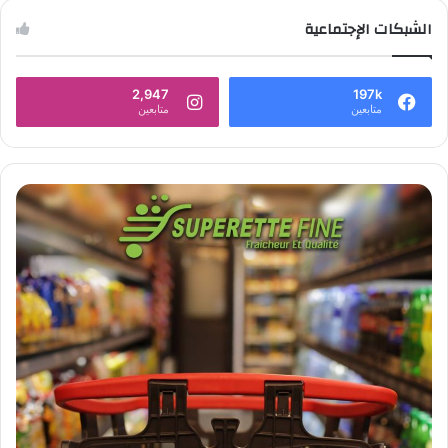
الشبكات الإجتماعية
2,947
197k
متابعين
متابعين