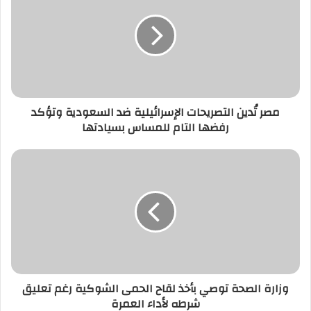
التصريحات
الإسرائيلية
ضد
السعودية
وتؤكد
رفضها
التام
مصر تُدين التصريحات الإسرائيلية ضد السعودية وتؤكد
للمساس
رفضها التام للمساس بسيادتها
بسيادتها
وزارة
الصحة
توصي
بأخذ
لقاح
الحمى
الشوكية
رغم
تعليق
وزارة الصحة توصي بأخذ لقاح الحمى الشوكية رغم تعليق
شرطه
شرطه لأداء العمرة
لأداء