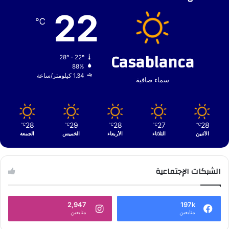
22
℃
Casablanca
28º - 22º
88%
1.34 كيلومتر/ساعة
سماء صافية
28
29
28
27
28
℃
℃
℃
℃
℃
الأثنين
الثلاثاء
الأربعاء
الخميس
الجمعة
الشبكات الإجتماعية
2,947
197k
متابعين
متابعين