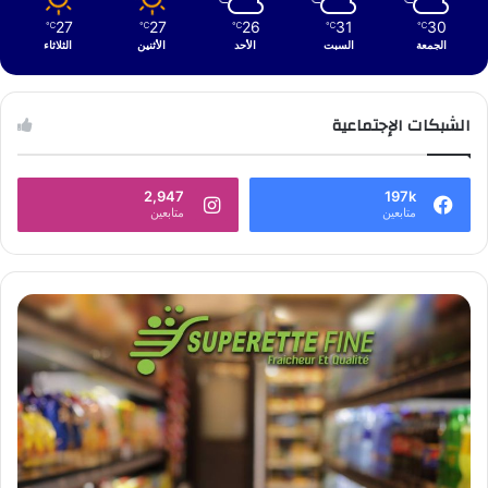
27
27
26
31
30
℃
℃
℃
℃
℃
الجمعة
السبت
الأحد
الأثنين
الثلاثاء
الشبكات الإجتماعية
2,947
197k
متابعين
متابعين