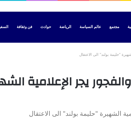
ية
مجتمع
عالم السياسة
الرياضة
حوادث
فن وثقافة
السفير 
يرة “حليمة بولند” الى الاعتقال
لفجور يجر الإعلامية الشهي
ة الشهيرة "حليمة بولند" الى الاعتقال