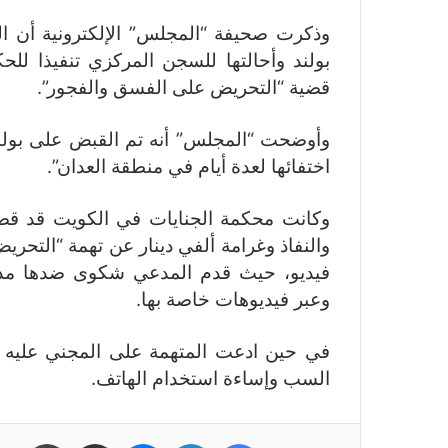
وذكرت صحيفة “المجلس” الإلكترونية أن الم
بولند وأحالتها للسجن المركزي تنفيذا لل
قضية “التحريض على الفسق والفجور”.
وأوضحت “المجلس” أنه تم القبض على بولن
اختفائها لعدة أيام في منطقة العدان”.
وكانت محكمة الجنايات في الكويت قد قضت
والنفاذ وغرامة ألفي دينار عن تهمة “التح
فيديو، حيث قدم المدعي شكوى ضدها مدع
وعبر فيديوهات خاصة بها.
في حين ادعت المتهمة على المجني عليه 
السب وإساءة استخدام الهاتف.
فيسبوك
لينكدإن
ماسنجر
مشاركة عبر البريد
طباعة