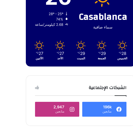
Casablanca
28º - 25º
74%
2.68 كيلومتر/ساعة
سماء صافية
27
27
29
29
28
℃
℃
℃
℃
℃
الخميس
الجمعة
السبت
الأحد
الأثنين
الشبكات الإجتماعية
2,947
196k
متابعين
متابعين