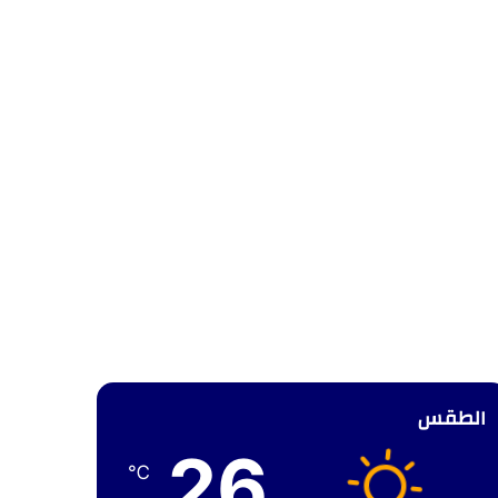
الطقس
26
℃