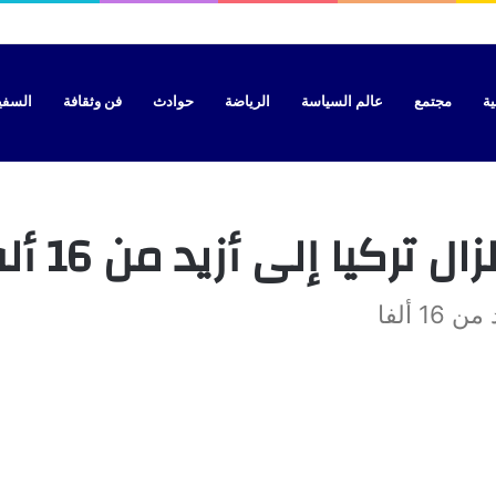
سيات بتطوان بتهمة نقل “الحراسة” نحو سبتة
ية
مجتمع
عالم السياسة
الرياضة
حوادث
فن وثقافة
السفير 
تركيا إلى أزيد من 16 ألفا
 ألفا