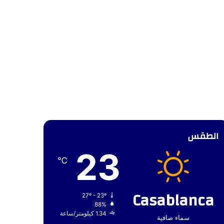
الطقس
23
℃
Casablanca
27º - 23º
88%
1.34 كيلومتر/ساعة
سماء صافية