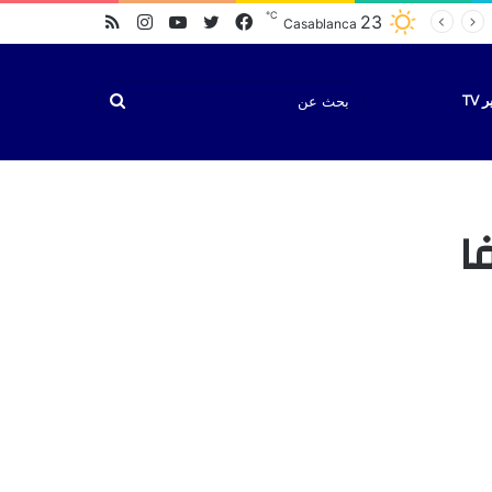
℃
فيسبوك
تويتر
يوتيوب
انستقرام
ملخص
23
Casablanca
الموقع
RSS
بحث
TV
عن