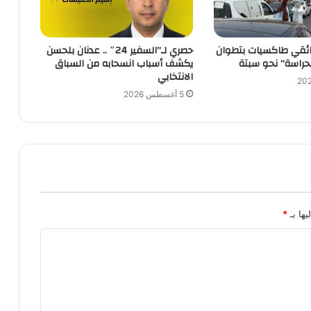
ئقي طاكسيات بتطوان
حصري لـ”السفير 24″ .. عدنان بلحسن
حراسة” نحو سبتة
يكشف أسباب انسحابه من السباق
الانتخابي
5 أغسطس 2026
يها بـ
*