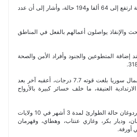
وقال أوقطاي إن عدد المصابين جراء الكارثة ارتفع إلى 64 ألفا و194 حالة، وأشار إلى أن عدد
فردًا من فرق البحث والإنقاذ يواصلون أعمالهم بالفعل في المناطق
 إضافة المتطوعين والجنود وأفراد الأمن والصحة
وفجر الإثنين، ضرب زلزال جنوب تركيا وشمال سوريا بلغت قوته 7.7 درجات، أعقبه آخر بعد
الهزات الارتدادية العنيفة، ما خلف خسائر كبيرة بالأرواح
والثلاثاء، أعلن الرئيس التركي رجب طيب أردوغان حالة الطوارئ لمدة 3 أشهر في 10 ولايات
ن، وديار بكر، وغازي عنتاب، وهطاي، وقهرمان
 أورفة.