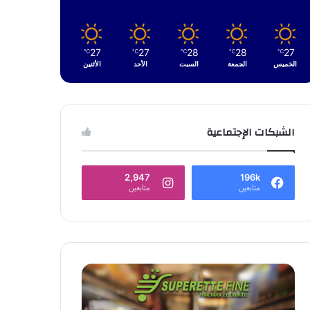
27
27
28
28
27
℃
℃
℃
℃
℃
الخميس
الجمعة
السبت
الأحد
الأثنين
الشبكات الإجتماعية
2,947
196k
متابعين
متابعين