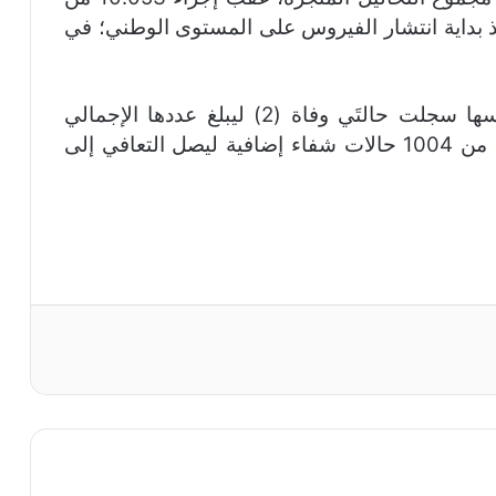
صات الجديدة، قد بلغ 12.210.242 منذ بداية انتشار الفيروس على المستوى الوطني؛ في
وأفادت المعطيات الرسمية بأن الفترة نفسها سجلت حالتَي وفاة (2) ليبلغ عددها الإجمالي
16.228، بينما تم التأكد، وفق المصدر ذاته، من 1004 حالات شفاء إضافية ليصل التعافي إلى