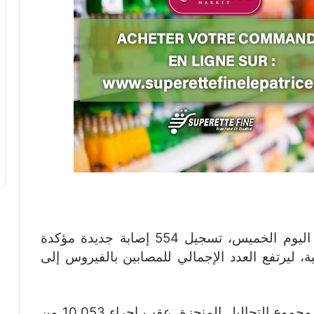
كشفت وزارة الصحة والحماية الاجتماعية، اليوم الخميس، تسجيل 554 إصابة جديدة مؤكدة
ال الـ24 ساعة الماضية، ليرتفع العدد الإجمالي للمصابين بالفيروس إلى
ووفق النشرة اليومية للوضعية الوبائية فإن مجموع التحاليل المنجزة، عقب إجراء 10.053 من