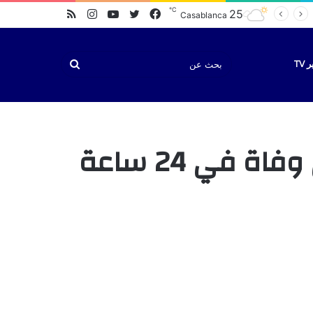
℃
فيسبوك
تويتر
يوتيوب
انستقرام
ملخص
25
Casablanca
الموقع
RSS
بحث
TV
عن