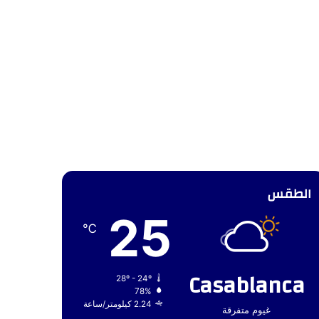
الطقس
25
℃
Casablanca
28º - 24º
78%
2.24 كيلومتر/ساعة
غيوم متفرقة