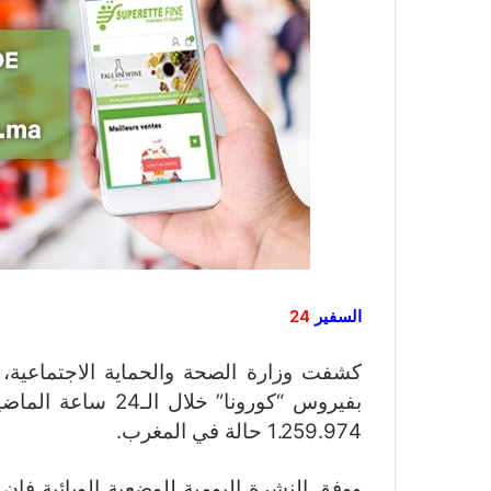
السفير
24
بفيروس “كورونا” خل
1.259.974 حالة في المغرب.