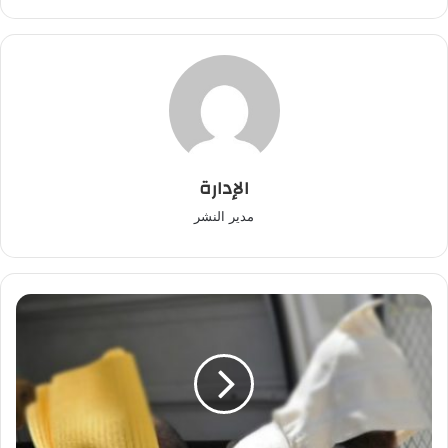
الإدارة
مدير النشر
توقيف
إمام
يمارس
الجنس
مع
عشيقته
داخل