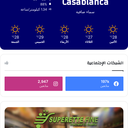
Casablanca
88%
1.34 كيلومتر/ساعة
سماء صافية
28
29
28
27
28
℃
℃
℃
℃
℃
الأثنين
الثلاثاء
الأربعاء
الخميس
الجمعة
الشبكات الإجتماعية
2,947
197k
متابعين
متابعين