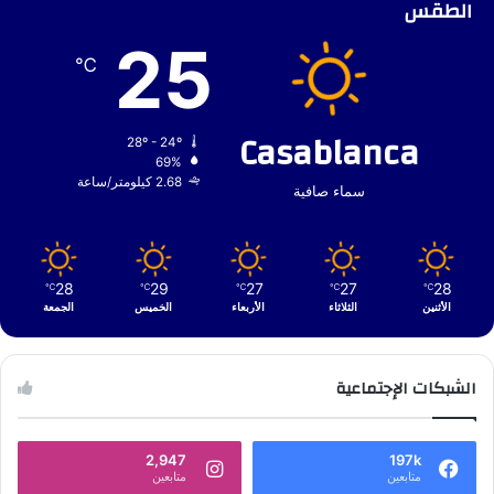
الطقس
25
℃
Casablanca
28º - 24º
69%
2.68 كيلومتر/ساعة
سماء صافية
28
29
27
27
28
℃
℃
℃
℃
℃
الأثنين
الثلاثاء
الأربعاء
الخميس
الجمعة
الشبكات الإجتماعية
2,947
197k
متابعين
متابعين