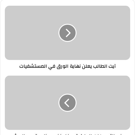
آيت
الطالب
يعلن
نهاية
الورق
في
المستشفيات
آيت الطالب يعلن نهاية الورق في المستشفيات
رغم
التوجيهات
الملكية..
حفل
فني
بمناسبة
عيد
العرش
بمقاطعة