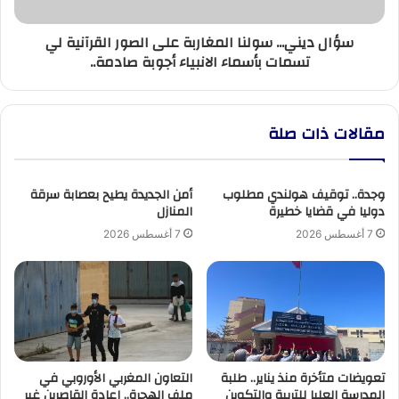
لي
تسمات
سؤال ديني... سولنا المغاربة على الصور القرآنية لي
بأسماء
تسمات بأسماء الانبياء أجوبة صادمة..
الانبياء
أجوبة
صادمة..
مقالات ذات صلة
وجدة.. توقيف هولندي مطلوب
أمن الجديدة يطيح بعصابة سرقة
دوليا في قضايا خطيرة
المنازل
7 أغسطس 2026
7 أغسطس 2026
تعويضات متأخرة منذ يناير.. طلبة
التعاون المغربي الأوروبي في
المدرسة العليا للتربية والتكوين
ملف الهجرة.. إعادة القاصرين غير