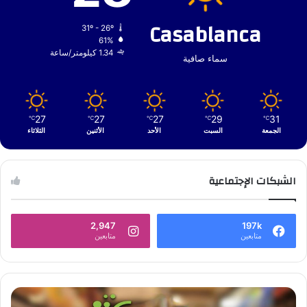
Casablanca
31º - 26º
61%
1.34 كيلومتر/ساعة
سماء صافية
27
27
27
29
31
℃
℃
℃
℃
℃
الجمعة
السبت
الأحد
الأثنين
الثلاثاء
الشبكات الإجتماعية
2,947
197k
متابعين
متابعين