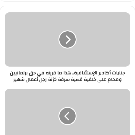
جنايات
أكادير
الإستئنافية..
هذا
ما
قررته
في
حق
برلمانيين
جنايات أكادير الإستئنافية.. هذا ما قررته في حق برلمانيين
ومحام
ومحام على خلفية قضية سرقة خزنة رجل أعمال شهير
على
خلفية
قضية
سؤال
سرقة
ديني...
خزنة
سولنا
رجل
المغاربة
أعمال
على
شهير
الصور
القرآنية