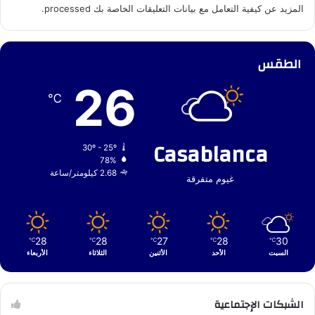
المزيد عن كيفية التعامل مع بيانات التعليقات الخاصة بك processed
.
الطقس
26
℃
Casablanca
30º - 25º
78%
2.68 كيلومتر/ساعة
غيوم متفرقة
28
28
27
28
30
℃
℃
℃
℃
℃
السبت
الأحد
الأثنين
الثلاثاء
الأربعاء
الشبكات الإجتماعية