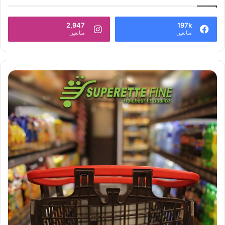
2,947
197k
متابعين
متابعين