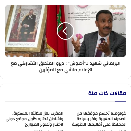
الاندية
المؤهلة
البرلماني
للبطولة
شهيد
المصغرة
لـ"أخنوش"
من
:
اجل
ديرو
المنافسة
المنطق
على
التشاركي
اللقب
مع
الإعلام
البرلماني شهيد لـ"أخنوش" : ديرو المنطق التشاركي مع
ماشي
الإعلام ماشي مع المؤثرين
مع
المؤثرين
مقالات ذات صلة
كولومبيا تحسم موقفها من
المغرب يعزز مكانته العسكرية..
الصحراء المغربية وتقر بسيادة
واشنطن تختاره كأول موقع دولي
المملكة على أقاليمها الجنوبية
لاختبار وتطوير الصواريخ