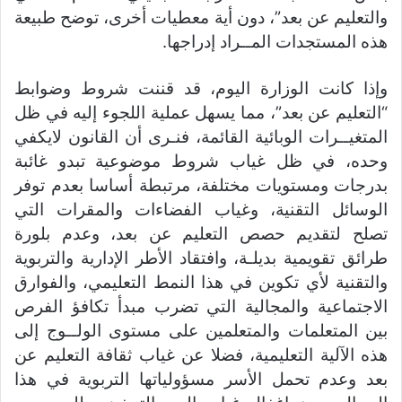
والتعليم عن بعد”، دون أية معطيات أخرى، توضح طبيعة
هذه المستجدات المــراد إدراجها.
وإذا كانت الوزارة اليوم، قد قننت شروط وضوابط
“التعليم عن بعد”، مما يسهل عملية اللجوء إليه في ظل
المتغيــرات الوبائية القائمة، فنـرى أن القانون لايكفي
وحده، في ظل غياب شروط موضوعية تبدو غائبة
بدرجات ومستويات مختلفة، مرتبطة أساسا بعدم توفر
الوسائل التقنية، وغياب الفضاءات والمقرات التي
تصلح لتقديم حصص التعليم عن بعد، وعدم بلورة
طرائق تقويمية بديلـة، وافتقاد الأطر الإدارية والتربوية
والتقنية لأي تكوين في هذا النمط التعليمي، والفوارق
الاجتماعية والمجالية التي تضرب مبدأ تكافؤ الفرص
بين المتعلمات والمتعلمين على مستوى الولــوج إلى
هذه الآلية التعليمية، فضلا عن غياب ثقافة التعليم عن
بعد وعدم تحمل الأسر مسؤولياتها التربوية في هذا