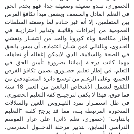
الحضوري، تبـدو ضعيفة وضعيفة جدا، فهو يخدم الحق
في التعلم العادل والمنصف ويضمن مبدأ تكافؤ الفرص
بين المتعلمين، إلا أنه غير خـادم لما وضعته السلطات
العمومية من إجراءات وقائيـة وتدابير احترازيـة في
إطار مكافحة وباء كورونا والحد من انتشـار وتفشي
العـدوى، وبالتالي فمن شـأن اعتماده، أن يمس بالحق
في الصحة والسلامة، الذي لايمكن إغفاله أو تجاهله،
مهما كانت درجـة إيماننا بضرورة تأمين الحق في
التعلم، في إطار تعليم حضـوري يضمن تكافؤ الفرص
للجميع، وعلى الرغـم من توسيع دائرة المستهدفين من
التلقيح لتشمل الأشخاص البالغين من العمر 18 سنة
فما فوق، فهذا لا يكفي لترجيــح كفة التعليم الحضوري،
في ظل استمـرار تمرد الفيـروس اللعين والسلالات
المتحورة المرتبطة بــه، مما قد يرجح كفـة “التعليم
بالتناوب” (حضوري، تعلم ذاتي) على غرار الموسم
الدراسي السابق، لتدبير مرحلة الدخــول المدرسي،