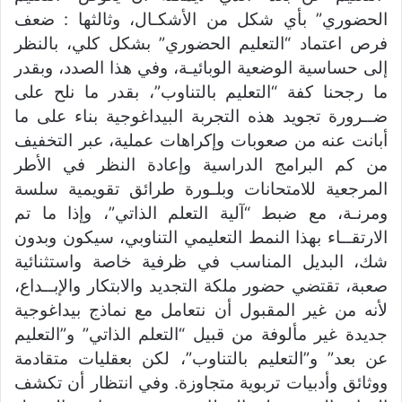
الحضوري” بأي شكل من الأشكـال، وثالثها : ضعف
فرص اعتماد “التعليم الحضوري” بشكل كلي، بالنظر
إلى حساسية الوضعية الوبائيـة، وفي هذا الصدد، وبقدر
ما رجحنا كفة “التعليم بالتناوب”، بقدر ما نلح على
ضــرورة تجويد هذه التجربة البيداغوجية بناء على ما
أبانت عنه من صعوبات وإكراهات عملية، عبر التخفيف
من كم البرامج الدراسية وإعادة النظر في الأطر
المرجعية للامتحانات وبلـورة طرائق تقويمية سلسة
ومرنـة، مع ضبط “آلية التعلم الذاتي”، وإذا ما تم
الارتقــاء بهذا النمط التعليمي التناوبي، سيكون وبدون
شك، البديل المناسب في ظرفية خاصة واستثنائية
صعبة، تقتضي حضور ملكة التجديد والابتكار والإبــداع،
لأنه من غير المقبول أن نتعامل مع نماذج بيداغوجية
جديدة غير مألوفة من قبيل “التعلم الذاتي” و”التعليم
عن بعد” و”التعليم بالتناوب”، لكن بعقليات متقادمة
ووثائق وأدبيات تربوية متجاوزة. وفي انتظار أن تكشف