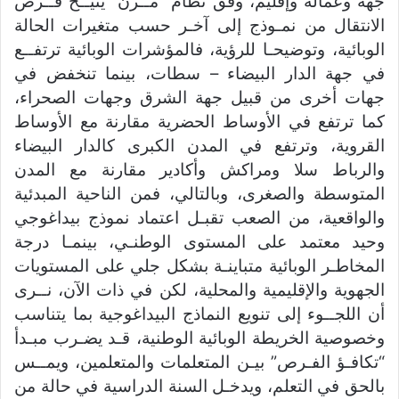
جهة وعمالة وإقليم، وفق نظام “مــرن” يتيــح فــرص
الانتقال من نمـوذج إلى آخـر حسب متغيرات الحالة
الوبائية، وتوضيحـا للرؤية، فالمؤشرات الوبائية ترتفــع
في جهة الدار البيضاء – سطات، بينما تنخفض في
جهات أخرى من قبيل جهة الشرق وجهات الصحراء،
كما ترتفع في الأوساط الحضرية مقارنة مع الأوساط
القروية، وترتفع في المدن الكبرى كالدار البيضاء
والرباط سلا ومراكش وأكادير مقارنة مع المدن
المتوسطة والصغرى، وبالتالي، فمن الناحية المبدئية
والواقعية، من الصعب تقبـل اعتماد نموذج بيداغوجي
وحيد معتمد على المستوى الوطنـي، بينمـا درجة
المخاطـر الوبائية متباينـة بشكل جلي على المستويات
الجهوية والإقليمية والمحلية، لكن في ذات الآن، نــرى
أن اللجــوء إلى تنويع النماذج البيداغوجية بما يتناسب
وخصوصية الخريطة الوبائية الوطنية، قـد يضـرب مبـدأ
“تكافـؤ الفـرص” بيـن المتعلمات والمتعلمين، ويمــس
بالحق في التعلم، ويدخـل السنة الدراسية في حالة من