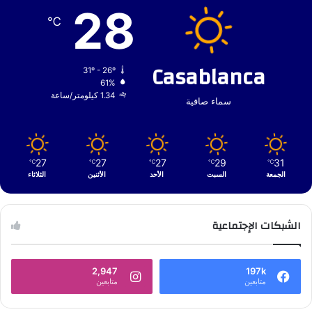
28
℃
Casablanca
31º - 26º
61%
1.34 كيلومتر/ساعة
سماء صافية
27
27
27
29
31
℃
℃
℃
℃
℃
الجمعة
السبت
الأحد
الأثنين
الثلاثاء
الشبكات الإجتماعية
2,947
197k
متابعين
متابعين