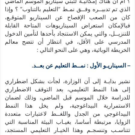
؟ أم أن هناك إمكانيـة لتبني سيناريو الموسم الماضي
الذي تم تدبيــره وفــق نمـط “التعليم بالتناوب” ؟ وإذا
كان من الصعب الإفصاح عن السيناريو المتوقـع،
فبالإمكان استعراض السيناريوهات المتاحة القابلة
للتنزيــل، والتي يمكن الاستنجاد بأحدها لتأمين الدخول
المدرسي على الأقل، في انتظار أن تتضح معالم
الخريطة الوبائية، وهي على النحو التالي :
– السيناريـو الأول : نمــط التعليم عن بعــد.
نشير بدايـة إلى أن الوزارة، لجأت بشكل اضطراري
إلى هذا النمط التعليمي، بعد التوقف الاضطراري
للدراسة خلال الموسم قبل الماضي، وذلك لضمان
الاستمرارية البيداغوجية، ولم يخل هذا النمط
البيداغوجي من الجدل واللغــط لاعتبارات متعددة
الزوايا، مرتبطة أساسا، بغيـاب البيئة المناسبة التي
تتناسـب وتنسجـم وهذا الخيـار التعليمي المستجد،