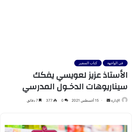
في الواجهة
كتاب السفير
الأستاذ عزيز لعويسي يفكك
سيناريوهات الدخـول المدرسي
أرسل
الإدارة
15 أغسطس 2021
0
377
7 دقائق
بريدا
إلكترونيا