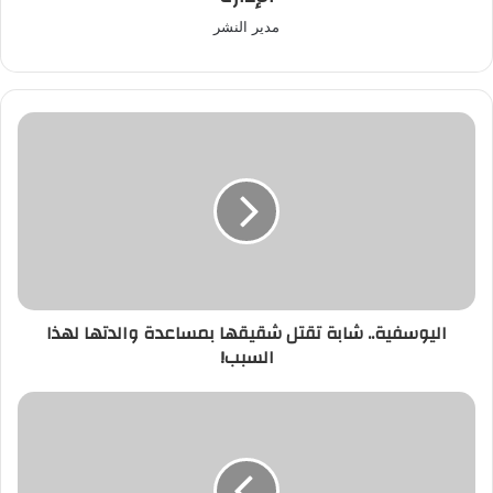
مدير النشر
اليوسفية..
شابة
تقتل
شقيقها
بمساعدة
والدتها
لهذا
السبب!
اليوسفية.. شابة تقتل شقيقها بمساعدة والدتها لهذا
السبب!
هل
يكسب
المغرب
رهان