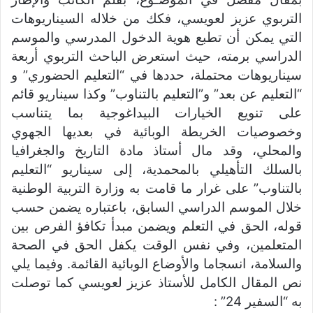
التربوي عزيز لعويسي، فكك من خلاله السيناريوهات
التي يمكن أن تطبع هوية الدخول المدرسي والموسم
الدراسي برمته، حيث استعرض الباحث التربوي أربعة
سيناريوهات محتملة، حددها في “التعليم الحضوري” و
“التعليم عن بعد” و”التعليم بالتناوب” وكذا سيناريو قائم
على تنويع الخيارات البيداغوجية بما يتناسب
وخصوصيات الخريطة الوبائية في بعديها الجهوي
والمحلي، وقد مال أستاذ مادة التاريخ والجغرافيا
بالسلك التأهيلي بالمحمدية، إلى سيناريو “التعليم
بالتناوب” على غرار ما قامت به وزارة التربية الوطنية
خلال الموسم الدراسي السابق، باعتباره يضمن حسب
قوله، الحق في التعلم ويضمن مبدأ تكافؤ الفرص بين
المتعلمين، وفي نفس الوقت يكفل الحق في الصحة
والسلامة، انسجاما والأوضاع الوبائية القائمة. وفيما يلي
نص المقال الكامل للأستاذ عزيز لعويسي كما توصلت
به “السفير 24” :