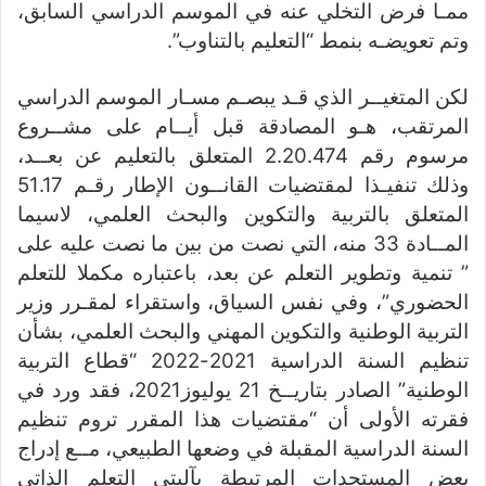
ممـا فرض التخلي عنه في الموسم الدراسي السابق،
وتم تعويضـه بنمط “التعليم بالتناوب”.
لكن المتغيــر الذي قـد يبصـم مسـار الموسم الدراسي
المرتقب، هـو المصادقة قبل أيــام على مشــروع
مرسوم رقم 2.20.474 المتعلق بالتعليم عن بعــد،
وذلك تنفيـذا لمقتضيات القانــون الإطار رقـم 51.17
المتعلق بالتربية والتكوين والبحث العلمي، لاسيما
المــادة 33 منه، التي نصت من بين ما نصت عليه على
” تنمیة وتطویر التعلم عن بعد، باعتباره مكملا للتعلم
الحضوري”، وفي نفس السياق، واستقراء لمقـرر وزير
التربية الوطنية والتكوين المهني والبحث العلمي، بشأن
تنظيم السنة الدراسية 2021-2022 “قطاع التربية
الوطنية” الصادر بتاريــخ 21 يوليوز2021، فقد ورد في
فقرته الأولى أن “مقتضيات هذا المقرر تروم تنظيم
السنة الدراسية المقبلة في وضعها الطبيعي، مــع إدراج
بعض المستجدات المرتبطة بآليتي التعلم الذاتي