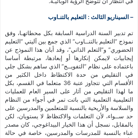
في انتظار أن تتوضح الرؤية الوبائيـة.
– السيناريو الثالث : التعليم بالتنـاوب
تم تدبير السنة الدراسية السابقة بكل محطاتهـا، وفق
نموذج “التعليم بالتنــاوب” الذي جمع بين آليتي “التعليم
الحضوري” و”التعلم الذاتي”، وقد أبان هذا النموذج عن
إيجابيات لايمكن إنكارها أو إبعادها، مرتبطة أساسا
باعتماده على نظام “التفويــج” الذي ساهم بشكل جلي
في التقليص من حدة الاكتظاظ داخل الكثير من
الأقسام التي تتجاوز عتبة 36 متعلما في القسم، بكل
ما لهذا التقليص من آثار على السير العام للعمليات
التعليمية التعلمية التي باتت تمر في أجواء من النظام
والسلاسة والأريحية بالنسبة للمتعلمين والمدرسين على
حد ســواء، لأن التعلمات والاكتظاظ لا يستويان، لكن
بالمقابل، نسجل أن هذا الخيار البيداغوجي، كان مصدر
عناء بالنسبة للمدرسات والمدرسين، خاصة في حالة