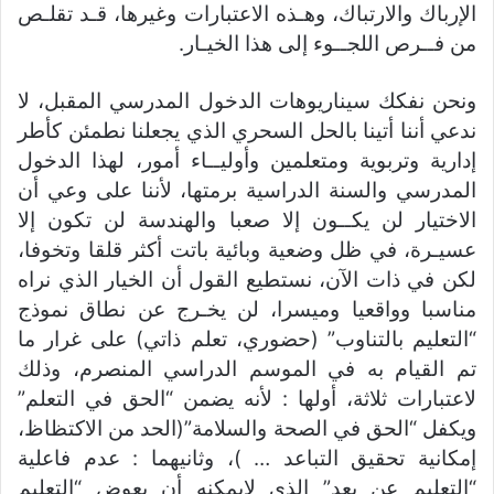
الإرباك والارتباك، وهـذه الاعتبارات وغيرها، قـد تقلـص
من فــرص اللجــوء إلى هذا الخيـار.
ونحن نفكك سيناريوهات الدخول المدرسي المقبل، لا
ندعي أننا أتينا بالحل السحري الذي يجعلنا نطمئن كأطر
إدارية وتربوية ومتعلمين وأوليــاء أمور، لهذا الدخول
المدرسي والسنة الدراسية برمتها، لأننا على وعي أن
الاختيار لن يكــون إلا صعبا والهندسة لن تكون إلا
عسيـرة، في ظل وضعية وبائية باتت أكثر قلقا وتخوفا،
لكن في ذات الآن، نستطيع القول أن الخيار الذي نراه
مناسبا وواقعيا وميسرا، لن يخـرج عن نطاق نموذج
“التعليم بالتناوب” (حضوري، تعلم ذاتي) على غرار ما
تم القيام به في الموسم الدراسي المنصرم، وذلك
لاعتبارات ثلاثة، أولها : لأنه يضمن “الحق في التعلم”
ويكفل “الحق في الصحة والسلامة”(الحد من الاكتظاظ،
إمكانية تحقيق التباعد … )، وثانيهما : عدم فاعلية
“التعليم عن بعد” الذي لايمكنه أن يعوض “التعليم