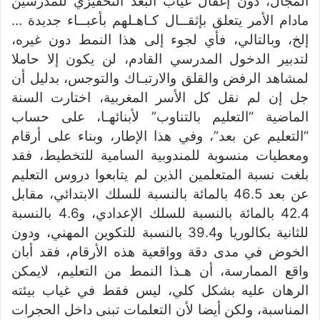
المجال، دون إغفال غياب البعد التحفيزي للمدرسين
مادام الأمر يتعلق بإثقــال كـاهـلهم بأعبــاء جديدة …
إلخ، وبالتالي، فأي لجوء إلى هذا النمط دون غيره،
لتدبير الدخول المدرسي القادم، لن يكون إلا حاملا
لمشاهد الرفض والقلق والارتبـاك والتوجس، بدليل أن
جل إن لم نقل كل الأسر المغربية، اختارت السنة
الماضية “التعليم بالتناوب” لأبنائهـا، على حساب
“التعليم عن بعد”، وفي هذا الإطار، وبناء على أرقام
ومعطيات منسوبة للمندوبية السامية للتخطيط، فقد
بلغت نسبة المتعلمين الذين لم يتابعوا دروس التعليم
عن بعد 46.5 بالمائة بالنسبة للسلك الابتدائي، مقابل
42.4 بالمائة بالنسبة للسلك الإعدادي، و4.6 بالنسبة
للثانية بكالوريا و39.4 بالنسبة للتكوين المهني، ودون
الخوض في مدى دقة وواقعية هذه الأرقام، فقد أبان
واقع الممارسة، أن هـذا النمط من التعليم، لايمكن
الرهان عليه بشكل كلي، ليس فقط في غياب بيئته
المناسبة، ولكن أيضا لأن التعلمات تبنى داخل الحجرات