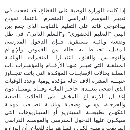
إذا كانت الوزارة الوصية على القطاع، قد نجحت في
تدبيـر الموسم الدراسي المنصرم، باعتماد نموذج
بيداغوجي قائم على التعليم بالتناوب الذي جمع بين
آليتي “التعليم الحضوري” و”التعلم الذاتي”، في ظل
وضعية وبائيـة مستقرة، فــإن الدخول المدرسي
المقبل، تحيــط به حالة من الغموض والإبهـام
والتوجــس والقلق، اعتبــارا للمتغيرات الوبائيـة
المقلقـة، التي تعبــر عنهـا الأرقــام والمؤشـرات ذات
الصلـة بحالات الإصابــات المؤكـدة التي باتت تتجــاوز
عتبـــة العشرة آلاف حالة مؤكدة يوميا، وعدد الوفيات
الذي أضحى يتعــدى حاجـز المائـة وفــاة يوميــا، دون
إغفــال الارتفــاع المخيف في الحالات الصعبة
والحرجـة، وهــي وضعيـة وبائيــة تصــعب مهمـة
التكهـن بطبيعــة السيناريو أو السيناريوهات التي
سيكـون عليها الدخول المدرسي والموسـم الدراسي
المرتقب برمتـه، لكـن ، فمـا هو بـاد للعيان، أن الوزارة