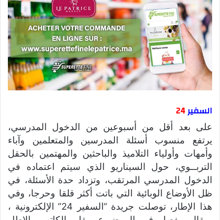
السفير
24
على بعد أقل من أسبوعين من الدخول المدرسي،
يرتفع منسوب أسئلة المدرسين والمتعلمين وآباء
وأمهات وأولياء التلاميذ والباحثين والمهتمين بالحقل
التربــوي، حول السيناريو الذي سيتم اعتماده في
الدخول المدرسي المرتقب، وتزداد حدة الأسئلة، في
ظل الأوضاع الوبائية التي باتت أكثر قلقا وحرجا، وفي
هذا الإطار، توصلت جريدة “السفير 24” الإلكترونية ،
بمقال مفصل في الموضـوع، بقلم الكاتب والإطار