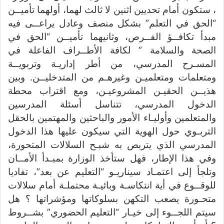
، ستكون أمام تحديين اثنين لا ثالث لهما، أولهما تأميــن
“الحق في التعلم” بشكل منصف وعادل يراعــى فيه
مبدأ تكافــؤ الفــرص، وثانيهما تأميــن “الحق في
الصحة والسلامة ” لكافة الأطــراف الفاعلة في
المسـرح المدرسي، من أطر إداريـة وتربويــة
ومتعلمات ومتعلميـن وغيرهـم من المتدخليــن. وبين
هذيــن الحقيـن المشروعيـن، ومع اقتراب محطة
الدخول المدرسي، تتناسل أسئلة المدرسين
والمتعلمين وأوليـاء الأمور والباحثين والمهتمين بالحقل
التربـوي حول الهوية التي سيكون عليها هذا الدخول
المدرسي الذي يتربص به شبـح السلالات المتحورة،
وفي هذا الإطار، فهل ستأخذ الوزارة بمبـدأ الأمــان
وتلجأ إلى اعتمـاد سيناريـو “التعليم عن بعد”، تفاديا
للوقــوع في أية انتكاسـة وبائيـة محتملـة أمام سلالات
متحـورة يصعب التكهن بسلوكاتها ومؤشراتها ؟ هل
سيتم اللجــوء إلى خيـار “التعليم الحضوري” بشــروط