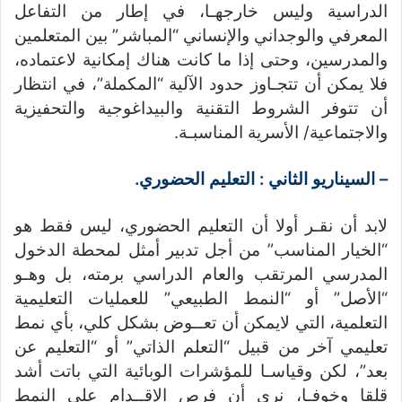
الدراسية وليس خارجهـا، في إطار من التفاعل
المعرفي والوجداني والإنساني “المباشر” بين المتعلمين
والمدرسين، وحتى إذا ما كانت هناك إمكانية لاعتماده،
فلا يمكن أن تتجـاوز حدود الآلية “المكملة”، في انتظار
أن تتوفر الشروط التقنية والبيداغوجية والتحفيزية
والاجتماعية/ الأسرية المناسبـة.
– السيناريو الثاني : التعليم الحضوري.
لابد أن نقـر أولا أن التعليم الحضوري، ليس فقط هو
“الخيار المناسب” من أجل تدبير أمثل لمحطة الدخول
المدرسي المرتقب والعام الدراسي برمته، بل وهـو
“الأصل” أو “النمط الطبيعي” للعمليات التعليمية
التعلمية، التي لايمكن أن تعــوض بشكل كلي، بأي نمط
تعليمي آخر من قبيل “التعلم الذاتي” أو “التعليم عن
بعد”، لكن وقياسـا للمؤشرات الوبائية التي باتت أشد
قلقا وخوفـا، نرى أن فرص الإقــدام على النمط