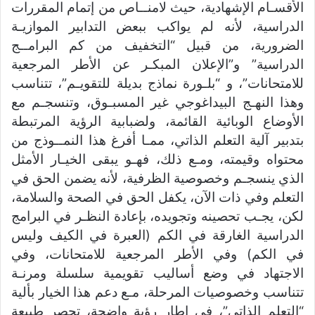
الأقسـام الإشهادية، حيث لامنــاص من إتمام المقررات
الدراسية، لأنه لم يواكب ببعض التدابير الموازيـة
الضرورية، من قبيل “التخفيف من كم البرامــج
الدراسية” و”الإعلان المبكـر عن الأطر المرجعية
للامتحانات”، و “بلـورة نماذج بديلة للتقويـم”، تتناسب
وهذا النهـج البيداغوجي غير المسبـوق، وتنسجـم مع
الأوضاع الوبائية القائمة، ولضبابية الرؤية المرتبطة
بتدبير آلية التعلم الذاتي، ممـا أفرغ هذا النمــوذج من
محتواه وقيمته، ومـع ذلك، فهـو يبقى الخيـار الأمثل
الذي ينسجـم وخصوصية الظرفية، لأنه يضمن الحق في
التعلم وفي ذات الآن، يكفل الحق في الصحة والسلامة،
لكن، يجـب تحصينه وتجويده، بإعادة النظـر في البرامج
الدراسية الغارقة في الكم (العبرة في الكيف وليس
في الكم) وفي الأطر المرجعية للامتحانات، وفي
الاجتهاد في وضع أساليب تقويمية سلسلة ومرنـة
تتناسب وخصوصيات المرحلة، مـع دعم هذا الخيار بألية
“التعلم الذاتي”، في إطار رؤية واضحة، تحصر طبيعة