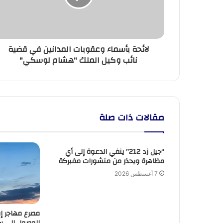
قضية
نائب
وكيل
الملك
لائحة بأسماء وعقوبات المدانين في قضية
"هشام
نائب وكيل الملك "هشام لوسكي"
لوسكي"
مقالات ذات صلة
“جيل زد 212” ينفي الدعوة إلى أي
مظاهرة ويحذر من منشورات مفبركة
7 أغسطس 2026
مصرع مهاجر إف
الوصول إلى سب