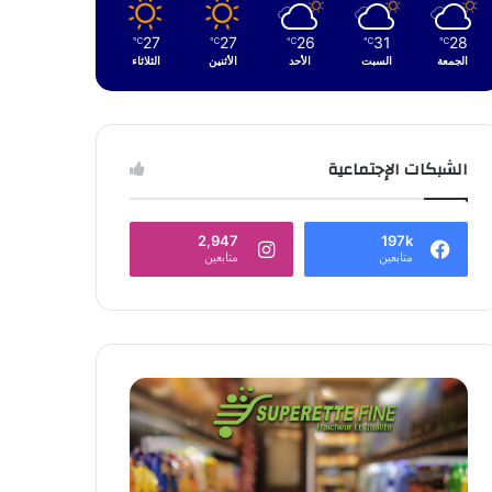
27
27
26
31
28
℃
℃
℃
℃
℃
الجمعة
السبت
الأحد
الأثنين
الثلاثاء
الشبكات الإجتماعية
2,947
197k
متابعين
متابعين