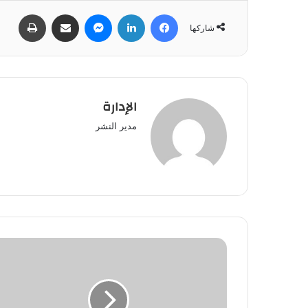
فيسبوك
لينكدإن
ماسنجر
مشاركة عبر البريد
طباعة
شاركها
الإدارة
مدير النشر
لائحة
بأسماء
وعقوبات
المدانين
في