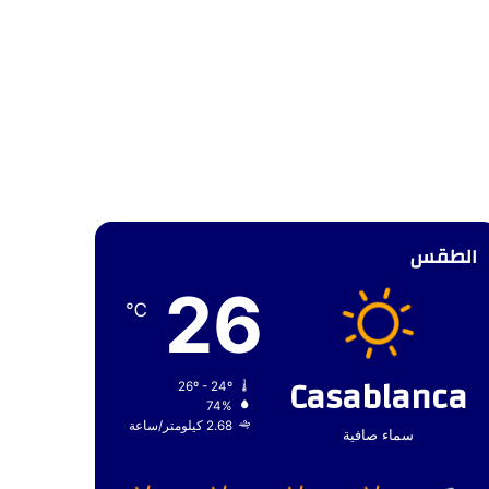
الطقس
26
℃
Casablanca
26º - 24º
74%
2.68 كيلومتر/ساعة
سماء صافية