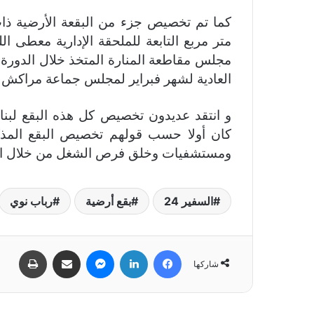
متر مربع التابعة للملحقة الإدارية معطى ا
العادية لشهر فبراير لمجلس جماعة مراكش ا
و انتقد عديدون تخصيص كل هذه البقع لبنا
كان أولا حسب قولهم تخصيص البقع المذك
ومستشفيات وخلق فرص الشغل من خلال المش
السفير 24
بقع أرضية
رباب نوي
فيسبوك
لينكدإن
ماسنجر
مشاركة عبر البريد
طباعة
شاركها