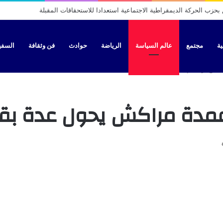
رب… بين طموح الانتقال ورهان الاستقلال
ية
مجتمع
عالم السياسة
الرياضة
حوادث
فن وثقافة
السفير 
ة بقع أرضية إلى مساجد
ت عمدة مراكش يحول عدة بق