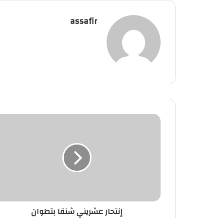
assafir
إنتحار
عشريني
شنقا
بتطوان
إنتحار عشريني شنقا بتطوان