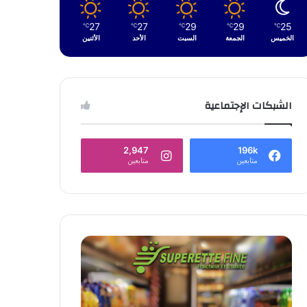
27
27
29
29
25
℃
℃
℃
℃
℃
الخميس
الجمعة
السبت
الأحد
الأثنين
الشبكات الإجتماعية
2,947
196k
متابعين
متابعين