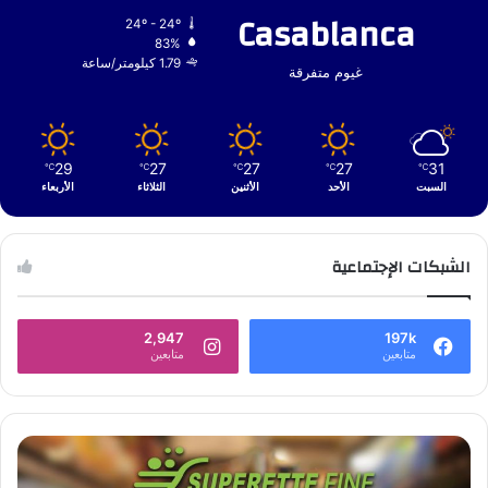
Casablanca
24º - 24º
83%
1.79 كيلومتر/ساعة
غيوم متفرقة
29
27
27
27
31
℃
℃
℃
℃
℃
السبت
الأحد
الأثنين
الثلاثاء
الأربعاء
الشبكات الإجتماعية
2,947
197k
متابعين
متابعين