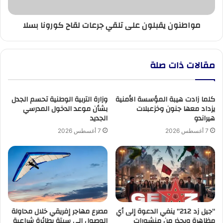
بسلا
مواطنون يقبلون على تلقي جرعات لقاح كورونا بسلا
مقالات ذات صلة
كلما زادت هيبة المؤسسة الأمنية
وزارة التربية الوطنية تحسم الجدل
يزداد معها جنون وخزعبلات
بشأن موعد الدخول المدرسي
هيراندو
الجديد
7 أغسطس 2026
7 أغسطس 2026
“جيل زد 212” ينفي الدعوة إلى أي
مصرع مهاجر إفريقي خلال محاولة
مظاهرة ويحذر من منشورات
الوصول إلى سبتة بطائرة شراعية