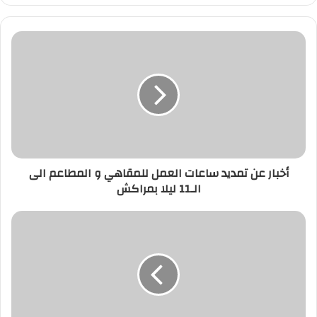
أخبار
عن
تمديد
ساعات
العمل
للمقاهي
و
المطاعم
الى
أخبار عن تمديد ساعات العمل للمقاهي و المطاعم الى
الـ11
الـ11 ليلا بمراكش
ليلا
بمراكش
مواطنون
يقبلون
على
تلقي
جرعات
لقاح
كورونا