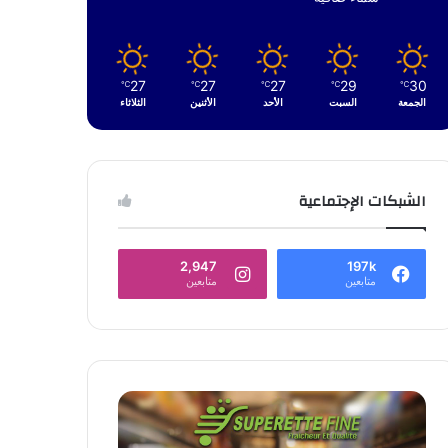
27
27
27
29
30
℃
℃
℃
℃
℃
الجمعة
السبت
الأحد
الأثنين
الثلاثاء
الشبكات الإجتماعية
2,947
197k
متابعين
متابعين