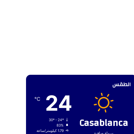
الطقس
24
℃
Casablanca
30º - 24º
83%
1.79 كيلومتر/ساعة
سماء صافية