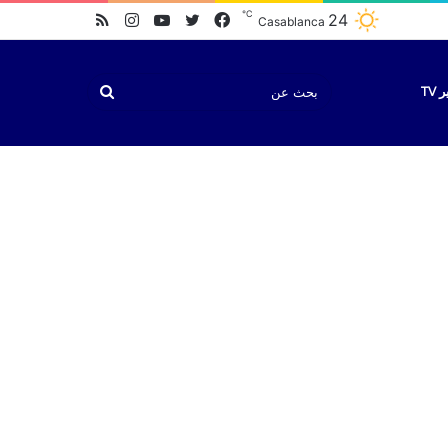
℃
فيسبوك
تويتر
يوتيوب
انستقرام
ملخص
24
Casablanca
الموقع
RSS
بحث
TV
عن