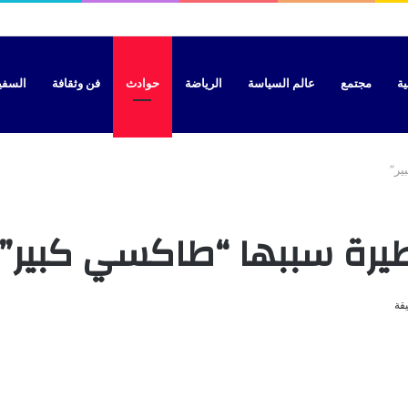
ية
مجتمع
عالم السياسة
الرياضة
حوادث
فن وثقافة
السفير 
ير”
يرة سببها “طاكسي كبير”
قة