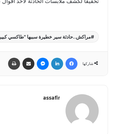
تحقيقا لكشف ملابسات الحادثة لأخد أقوال س
مراكش..حادثة سير خطيرة سببها "طاكسي كبير
فيسبوك
لينكدإن
ماسنجر
مشاركة عبر البريد
طباعة
شاركها
assafir