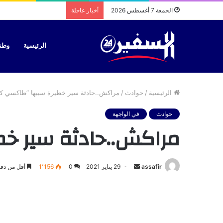
الجمعة 7 أغسطس 2026
أخبار عاجلة
الرئيسية
وطن
الرئيسية
/
حوادث
/
مراكش..حادثة سير خطيرة سببها “طاكسي كب
حوادث
في الواجهة
مراكش..حادثة سير خط
أرسل
assafir
29 يناير 2021
0
1٬156
أقل من دقي
بريدا
إلكترونيا