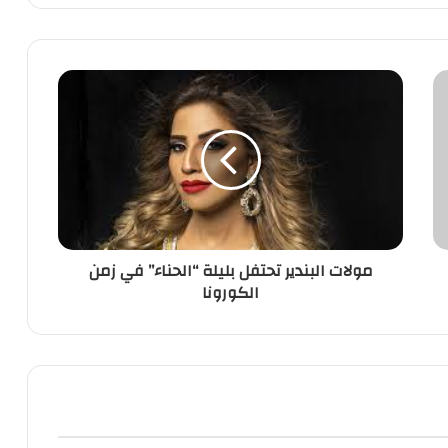
مولات
البندير
تحتفل
بليلة
“الحناء”
في
زمن
الكورونا
مولات البندير تحتفل بليلة “الحناء” في زمن
الكورونا