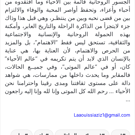
الجسور الروحانية قائمة بين الأحياء وما افتقدوه من
أحباء وأعزاء، وتحفظ أواصر المحبة والوفاء والالتزام
بين من قضى نحبه وبين من ينتظـر، وهي قبل هذا وذاك
جزء لايتجزأ من الذاكرة الراحلة والتاريخ العابر، وأمكنة
بهذه الحمولة الروحانية والإنسانية والاجتماعية
والثقافية، تستحق ليس فقط “الاهتمام”، بل والمزيد
من الحرص والاهتمام، لأن العناية بها، هي عناية
بالإنسان الذي لابد أن يتم تكريمه في “عالم الأحياء”
كان، أو في “عالم الموتى”، وفي جميــع الحالات،
فالمقابر وما يحدث داخلها من ممارسات، هي شواهد
دالة على مستوى ثقافتنا ومدى رقينا واحترامنا نحن
الأحياء … رحم الله كل الموتى وإنا لله وإنا إليه راجعون
…
Laaouissiaziz1@gmail.com