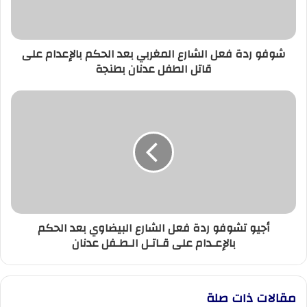
الحكم
بالإعدام
على
شوفو ردة فعل الشارع المغربي بعد الحكم بالإعدام على
قاتل
قاتل الطفل عدنان بطنجة
الطفل
عدنان
بطنجة
أجيو
تشوفو
ردة
فعل
الشارع
البيضاوي
بعد
الحكم
بالإعـدام
أجيو تشوفو ردة فعل الشارع البيضاوي بعد الحكم
على
بالإعـدام على قـاتـل الـطـفل عدنان
قـاتـل
الـطـفل
عدنان
مقالات ذات صلة