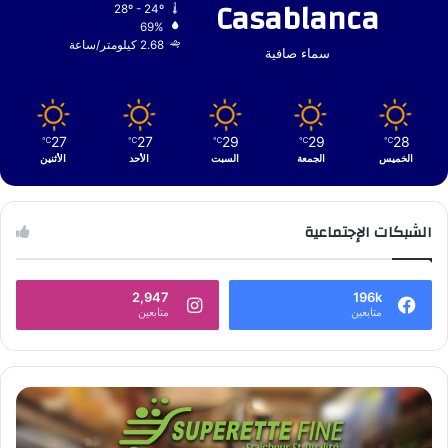
Casablanca
28º - 24º
69%
2.68 كيلومتر/ساعة
سماء صافية
27
27
29
29
28
℃
℃
℃
℃
℃
الخميس
الجمعة
السبت
الأحد
الأثنين
الشبكات الإجتماعية
2,947
196k
متابعين
متابعين