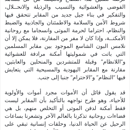
الفوضى والعشوائية والتسيب والرذيلة والانحــلال،
والتفكير في بناء جيل جديد من المقابر تتحقق فيها
شروط الأمن والسلامة والاطمئنان والجاذبية والضبط
والنظام، احتراما لحرمة الموتى وانسجاما مع روحانية
الأمكنــة، وإذا كان لا مفر من المقارنة، فلا يمكن إلا أن
نلامس البون الشاسع الموجود بين مقابر المسلمين
التي باتت في شموليتها أمكنة مرادفة للعشوائية
و”اللانظام” وقبلة للمتشردين والمنحلين والعابثين،
مقارنة مع المقابر اليهودية والمسيحية التي يتعايش
فيها “النظام” و”الاحترام” جنبا إلى جنب.
قد يقول قائل أن الأموات مجرد أموات والأولوية
للأحياء، وهو طرح نواجهه بالتأكيد بأن المقابر ليست
فقط أمكنة لدفن الموتى أو التخلص منهم، بل هي
فضاءات روحانية تذكرنا بالعالم الآخر وتشعرنا بساعات
الرحيل عن الحياة الدنيا، وحلقات إنسانية تبقي على