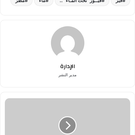
قبر
قبــور "تحت المـاء" ..
ماء
مطر
الإدارة
مدير النشر
شوفو
ردة
فعل
الشارع
المغربي
بعد