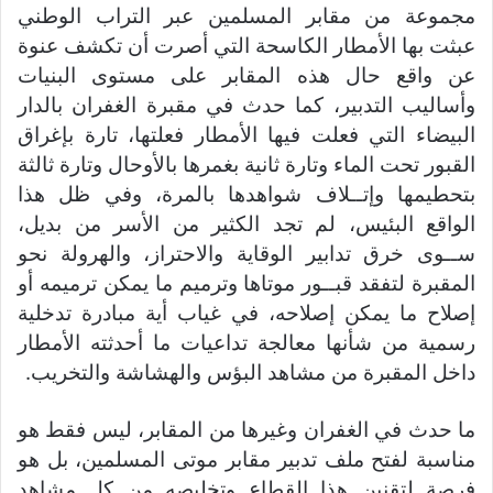
مجموعة من مقابر المسلمين عبر التراب الوطني
عبثت بها الأمطار الكاسحة التي أصرت أن تكشف عنوة
عن واقع حال هذه المقابر على مستوى البنيات
وأساليب التدبير، كما حدث في مقبرة الغفران بالدار
البيضاء التي فعلت فيها الأمطار فعلتها، تارة بإغراق
القبور تحت الماء وتارة ثانية بغمرها بالأوحال وتارة ثالثة
بتحطيمها وإتــلاف شواهدها بالمرة، وفي ظل هذا
الواقع البئيس، لم تجد الكثير من الأسر من بديل،
ســوى خرق تدابير الوقاية والاحتراز، والهرولة نحو
المقبرة لتفقد قبــور موتاها وترميم ما يمكن ترميمه أو
إصلاح ما يمكن إصلاحه، في غياب أية مبادرة تدخلية
رسمية من شأنها معالجة تداعيات ما أحدثته الأمطار
داخل المقبرة من مشاهد البؤس والهشاشة والتخريب.
ما حدث في الغفران وغيرها من المقابر، ليس فقط هو
مناسبة لفتح ملف تدبير مقابر موتى المسلمين، بل هو
فرصة لتقنين هذا القطاع وتخليصه من كل مشاهد