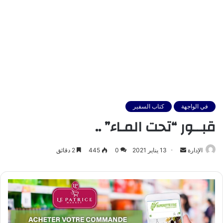
في الواجهة
كتاب السفير
قبــور “تحت المـاء” ..
أرسل
الإدارة
13 يناير 2021
0
445
2 دقائق
بريدا
إلكترونيا