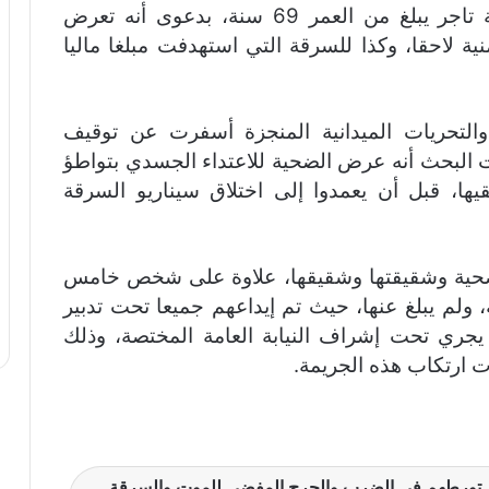
عشر من الشهر الجاري، بإشعار من عائلة تاجر يبلغ من العمر 69 سنة، بدعوى أنه تعرض
نية لاحقا، وكذا للسرقة التي استهدفت مبلغا ماليا
والتحريات الميدانية المنجزة أسفرت عن توقيف
 البحث أنه عرض الضحية للاعتداء الجسدي بتواطؤ
ها، قبل أن يعمدوا إلى اختلاق سيناريو السرقة
ة للضحية وشقيقتها وشقيقها، علاوة على شخص خامس
 ولم يبلغ عنها، حيث تم إيداعهم جميعا تحت تدبير
يجري تحت إشراف النيابة العامة المختصة، وذلك
ارتكاب هذه الجريمة.
 تورطهم في الضرب والجرح المفضي للموت والسرقة