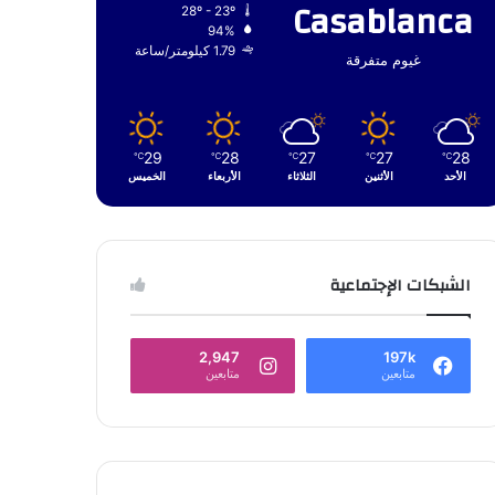
Casablanca
28º - 23º
94%
1.79 كيلومتر/ساعة
غيوم متفرقة
29
28
27
27
28
℃
℃
℃
℃
℃
الأحد
الأثنين
الثلاثاء
الأربعاء
الخميس
الشبكات الإجتماعية
2,947
197k
متابعين
متابعين