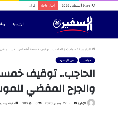
قرار جديد يغير لوحات تر
الأحد 9 أغسطس 2026
أخبار عاجلة
الرئيسية
وطن
الرئيسية
/
حوادث
/
الحاجب.. توقيف خمسة أشخاص للاشتباه في 
حوادث
في الواجهة
الحاجب.. توقيف خمس
والجرح المفضي للموت
أرسل
الإدارة
27 نوفمبر 2020
0
386
دقيقة واحدة
بريدا
إلكترونيا