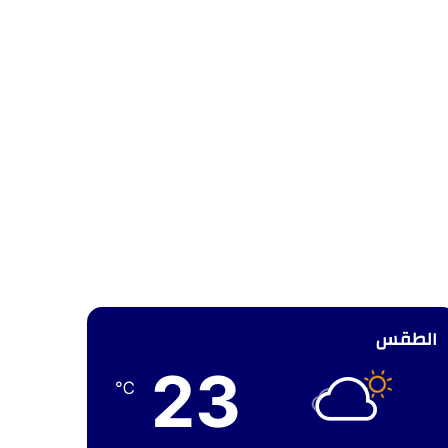
الطقس
23
℃