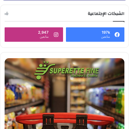
الشبكات الإجتماعية
2,947
197k
متابعين
متابعين