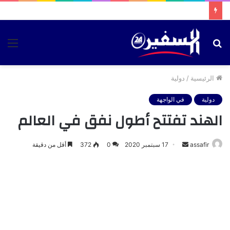
بحث
الق
عن
الرئيسية
/
دولية
دولية
في الواجهة
الهند تفتتح أطول نفق في العالم
أرسل
assafir
17 سبتمبر 2020
0
372
أقل من دقيقة
بريدا
إلكترونيا