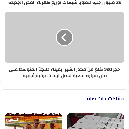
25 مليون جنيه لتطوير شبكات توزيع كهرباء المدن الجديدة
حجز
920
كلغ
من
مخدر
الشيرا
بميناء
طنجة
المتوسط
حجز 920 كلغ من مخدر الشيرا بميناء طنجة المتوسط على
على
متن سيارة نفعية تحمل لوحات ترقيم أجنبية
متن
سيارة
نفعية
تحمل
مقالات ذات صلة
لوحات
ترقيم
أجنبية