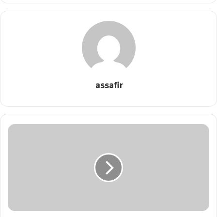
assafir
25
مليون
جنيه
لتطوير
شبكات
توزيع
كهرباء
المدن
الجديدة