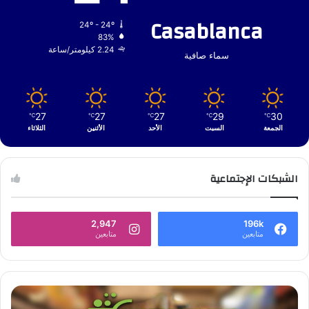
Casablanca
24º - 24º
83%
2.24 كيلومتر/ساعة
سماء صافية
27
27
27
29
30
℃
℃
℃
℃
℃
الجمعة
السبت
الأحد
الأثنين
الثلاثاء
الشبكات الإجتماعية
2,947
196k
متابعين
متابعين