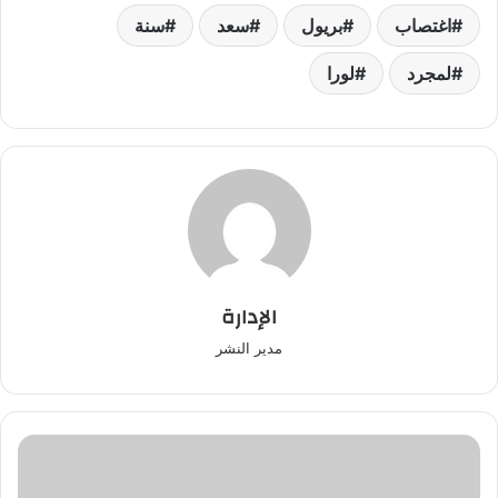
اغتصاب
بريول
سعد
سنة
لمجرد
لورا
الإدارة
مدير النشر
إعتقال
2500
شخص