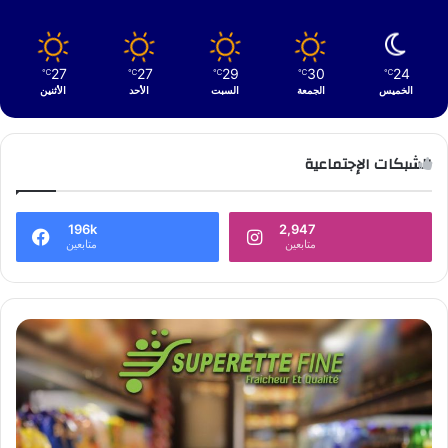
27
27
29
30
24
℃
℃
℃
℃
℃
الخميس
الجمعة
السبت
الأحد
الأثنين
الشبكات الإجتماعية
196k
2,947
متابعين
متابعين