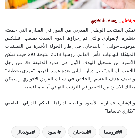
مراكش
_
يوسف شنغاوي
تمكن المنتخب الوطني المغربي من الفوز في المباراة التي جمعته
بنظيره الإيفواري والتي تم إجراؤها اليوم السبت بملعب “فيليكس
هوفويت-بواني ” بأبيدجان، في إطار الجولة الأخيرة من التصفيات
المؤهّلة لنهائيات كأس العالم، روسيا 2018 بنتيجة 2/0 حيث تمكن
الأسود من تسجيل الهدف الأول في حدود الدقيقة 25 من رجل
اللاعب المتألق” نبيل درار ” ليأتي بعده عميد الفريق “مهدي بنعطية ”
ويضيف هدف الحسم والخلاص في شباك الفريق الافواري و يتمكن
بذالك الأسود من التصدر في الترتيب النهائي أمام منافسيه.
وللإشارة فمباراة الأسود والفيلة اداراها الحكم الدولي الغامبي
“بكاري غاساما”
#روسيا
ابيدحان
اسود
مونديال