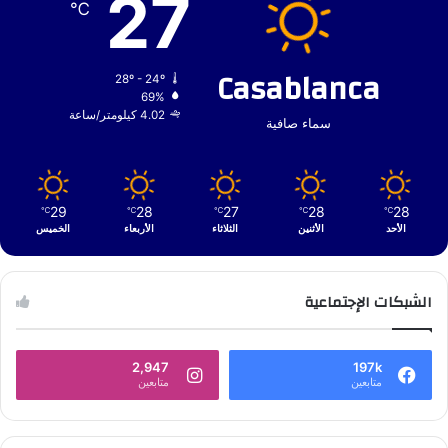
27
℃
Casablanca
28º - 24º
69%
4.02 كيلومتر/ساعة
سماء صافية
29
28
27
28
28
℃
℃
℃
℃
℃
الأحد
الأثنين
الثلاثاء
الأربعاء
الخميس
الشبكات الإجتماعية
2,947
197k
متابعين
متابعين