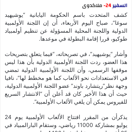
السفير
24-
ملاك
دوى
كشف المتحدت باسم الحكومة اليابانية “يوشيهيد
سوغا”، صباح اليوم الأربعاء، أن إن اللجنة الأولمبية
الدولية واللجنة المحلية المسؤولة عن تنظيم أولمبياد
طوكيو، قررا إقامة البطولة في موعدها.
وأشار “يوشيهيد”، في تصريحاته، “فيما يتعلق بتصريحات
هذا العضو، ردت اللجنة الأولمبية الدولية بأن هذا ليس
موقفها الرسمي، وأن اللجنة الأولمبية الدولية تمضي
في الاستعدادات نحو الألعاب كما هو مخطط لها”، نافيا
وجهة نظر”ريتشارد باوند” عضو اللجنة الأولمبية الدولية،
حيث أن هذا الأخير كان قد أعلن أن “الانتشار السريع
للفيروس يمكن أن يلغي الألعاب الأولمبية”.
يذكرأن من المقرر افتتاح الألعاب الأولمبية يوم 24
يوليو بمشاركة 11000 رياضي، وستقام البارالمبياد في