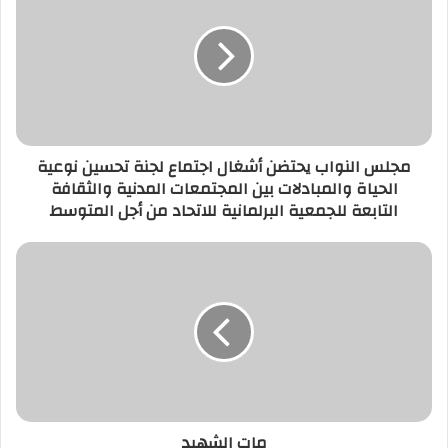
يحتضن
أشغال
اجتماع
لجنة
تحسين
نوعية
الحياة
مجلس النواب يحتضن أشغال اجتماع لجنة تحسين نوعية
والمبادلات
الحياة والمبادلات بين المجتمعات المدنية والثقافة
بين
التابعة للجمعية البرلمانية للاتحاد من أجل المتوسط
المجتمعات
المدنية
والثقافة
مات
التابعة
الشهيد
للجمعية
البرلمانية
للاتحاد
من
أجل
المتوسط
مات الشهيد