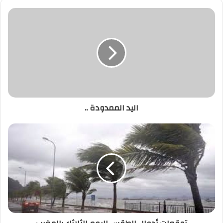
اليد
الممدودة
..
اليد الممدودة ..
توقعات
أحوال
الطقس
اليوم
الثلاثاء
بالمغرب