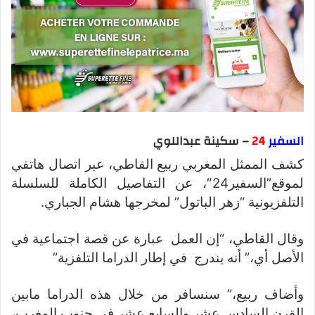
السفير
24
– سكينة عبداللوي
كشف الممثل المغربي ربيع القاطي، عبر اتصال هاتفي
لموقع”السفير24″، عن التفاصيل الكاملة للسلسلة
التلفزيونية “زهر الباتول” لمخرجها هشام الجباري.
وقال القاطي، “إن العمل عبارة عن قصة اجتماعية في
الأصل أي،” أنه يندرج في إطار الدراما التلفزية”
وأضاف ربيع،” سنسافر من خلال هذه الدراما مابين
القرن السادس عشر والسابع عشر في جنوب المغرب،