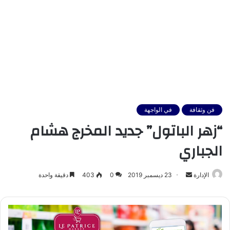
فن وثقافة
في الواجهة
“زهر الباتول” جديد المخرج هشام
الجباري
أرسل
الإدارة
23 ديسمبر 2019
0
403
دقيقة واحدة
بريدا
إلكترونيا