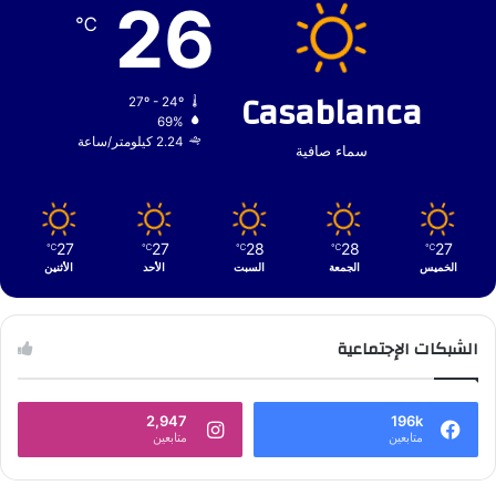
26
℃
Casablanca
27º - 24º
69%
2.24 كيلومتر/ساعة
سماء صافية
27
27
28
28
27
℃
℃
℃
℃
℃
الخميس
الجمعة
السبت
الأحد
الأثنين
الشبكات الإجتماعية
2,947
196k
متابعين
متابعين