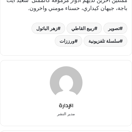
ممثلين اخرين لديهم أدوار مرموقة كالممثل سعيد أيت
باجة، جيهان كيداري، حسناء مومني واخرون.
تصوير
ربيع القاطي
زهر الباتول
سلسلة تلفزيونية
ورززات
الإدارة
مدير النشر