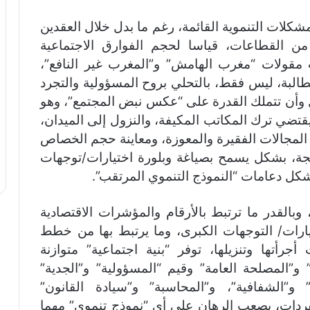
كلات التنموية القائمة، رغم ما بدل خلال العقدين
ن القطاعات، قياسا لحجم الفوارق الاجتماعية
 مقولات “مغرب الهامش” و”المغرب غير النافع”،
لبة، ليس فقط، بالتحلي بروح المسؤولية والتجرد
 وأن تتملك القدرة على “عكس نبض المجتمع”، وهو
ضي ترك المكاتب المكيفة، والنزول إلى الميدان،
لمجالات الفقيرة والمعوزة، ومعاينة حجم الخصاص
مجة، بشكل يسمح بصياغة وبلورة اختيارات/توجهات
شكل دعامات “النموذج التنموي المرتقب”.
 وبالقدر ما ترتبط بالأرقام والمؤشرات الاقتصادية
يارات/ التوجهات الكبرى، وما يرتبط بها من خطط
جرأتها وتنزيلها، توفر “بنية اجتماعية” متوازنة
و”المصلحة العامة” وقيم “المسؤولية” و”الجدية”
” و”الشفافية”، و”المحاسبة” و”سيادة القانون”
فردات، يصعب الرهان على أي “نموذج تنموي” مهما