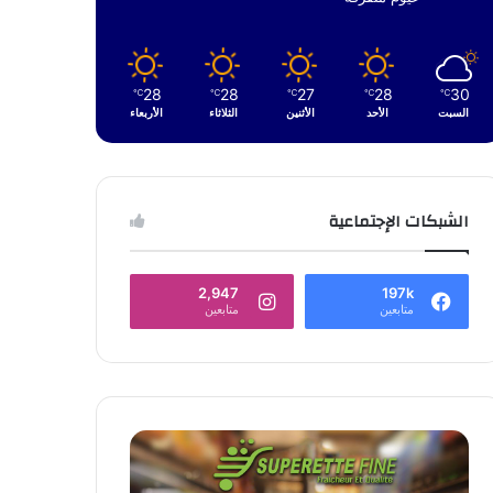
28
28
27
28
30
℃
℃
℃
℃
℃
السبت
الأحد
الأثنين
الثلاثاء
الأربعاء
الشبكات الإجتماعية
2,947
197k
متابعين
متابعين