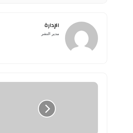
الإدارة
مدير النشر
"سيتي
كلوب"
تفتتح
أكبر
نادي
في
إفريقيا
بمنطقة