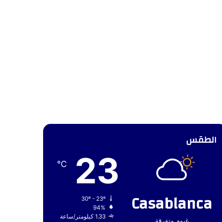
الطقس
23
℃
Casablanca
30º - 23º
94%
1.33 كيلومتر/ساعة
غيوم متفرقة