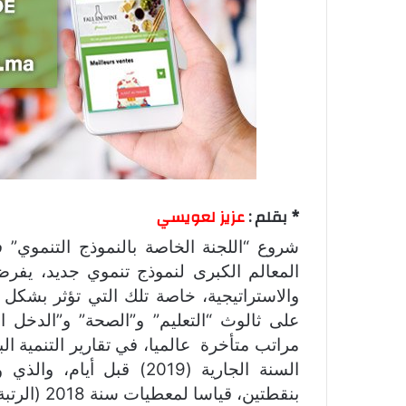
* بقلم :
عزيز لعويسي
شروع “اللجنة الخاصة بالنموذج التنموي” ف
المعالم الكبرى لنموذج تنموي جديد، يفرض
والاستراتيجية، خاصة تلك التي تؤثر بشكل
على ثالوث “التعليم” و”الصحة” و”الدخل ال
مراتب متأخرة عالميا، في تقارير التنمية ا
بنقطتين، قياسا لمعطيات سنة 2018 (الرتبة 123).