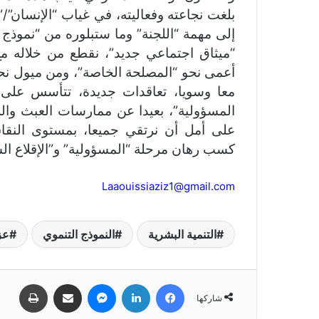
بلغت نجاعته وفعاليته، في غياب “الإنسان”/”
إلى مهمة “اللجنة” وما ستبلوره من “نموذج
“ميثاق اجتماعي جديد”، نقطع من خلاله م
أعمى نحو “المصلحة الخاصة”، ومن ميول نحو 
معا وسويا، تعاقدات جديدة، تتأسس على م
المسؤولية”، بعيدا عن ممارسات العبث والر
على أمل أن نرتقي جميعا، بمستوى النق
كسب رهان مرحلة “المسؤولية” و”الإقلاع الشام
Laaouissiaziz1@gmail.com
التنمية البشرية
النموذج التنموي
عز
فيسبوك
لينكدإن
ماسنجر
مشاركة عبر البريد
طباعة
شاركها