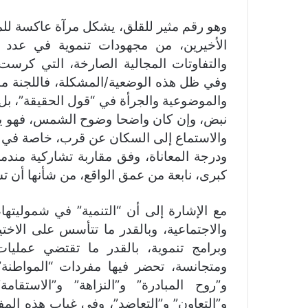
وهو رقم مثير للقلق، يشكل مرآة عاكسة للمش
الأخيرين، من مجهودات تنموية في عدد م
والتفاوتات المجالية الصارخة، التي كرست
وفي ظل هذه الوضعية/المشكلة، فاللجنة مطا
والموضوعية والجرأة في “قول الحقيقة”، بل
نبض، وإن كان واضحا وضوح الشمس، فهو يقت
والاستماع إلى السكان عن قرب، خاصة في ا
ودرجة المعاناة، وفق مقاربة تشاركية مند
كبرى، نابعة من عمق الواقع، من شأنها أن ت
مع الإشارة إلى أن “التنمية” في شموليتها،
والاجتماعية، وبالقدر ما تتأسس على الاخت
وبرامج تنموية، بالقدر ما تقتضي عمليات أ
ومتجانسة، تحضر فيها مفردات “المواطنة” 
و”روح المبادرة” و”النزاهة” و”الاستقامة
و”التعاون” و”التعاضد”، وفي غياب هذه الم