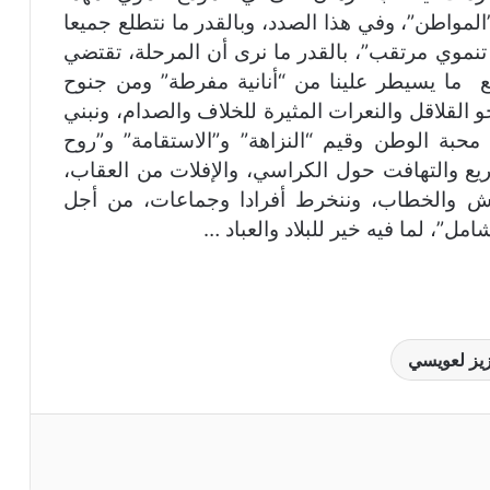
المواطن”، وفي هذا الصدد، وبالقدر ما نتطلع جميعا
 تنموي مرتقب”، بالقدر ما نرى أن المرحلة، تقتضي
ع ما يسيطر علينا من “أنانية مفرطة” ومن جنوح
القلاقل والنعرات المثيرة للخلاف والصدام، ونبني
حبة الوطن وقيم “النزاهة” و”الاستقامة” و”روح
يع والتهافت حول الكراسي، والإفلات من العقاب،
اش والخطاب، وننخرط أفرادا وجماعات، من أجل
ل”، لما فيه خير للبلاد والعباد …
يز لعويسي