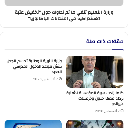
عتبة
وزارة التعليم تنفي ما تم تداوله حول "تخفيض عتبة
الاستدراكية
الاستدراكية في امتحانات الباكالوريا"
في
امتحانات
الباكالوريا"
مقالات ذات صلة
وزارة التربية الوطنية تحسم الجدل
بشأن موعد الدخول المدرسي
الجديد
7 أغسطس 2026
كلما زادت هيبة المؤسسة الأمنية
يزداد معها جنون وخزعبلات
هيراندو
7 أغسطس 2026