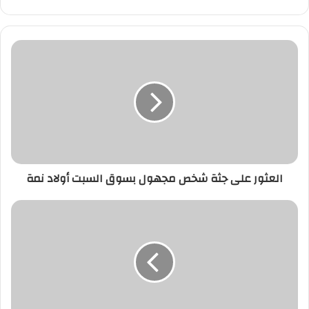
العثور
على
جثة
شخص
مجهول
بسوق
السبت
أولاد
نمة
العثور على جثة شخص مجهول بسوق السبت أولاد نمة
وزارة
التعليم
تنفي
ما
تم
تداوله
حول
"تخفيض