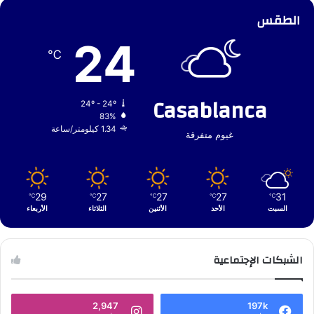
الطقس
24
℃
Casablanca
24º - 24º
83%
1.34 كيلومتر/ساعة
غيوم متفرقة
29
27
27
27
31
℃
℃
℃
℃
℃
السبت
الأحد
الأثنين
الثلاثاء
الأربعاء
الشبكات الإجتماعية
2,947
197k