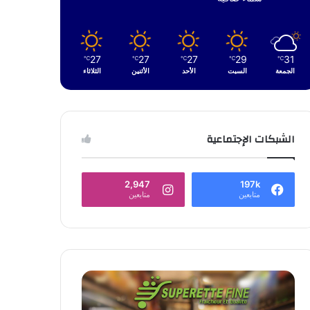
27
27
27
29
31
℃
℃
℃
℃
℃
الجمعة
السبت
الأحد
الأثنين
الثلاثاء
الشبكات الإجتماعية
2,947
197k
متابعين
متابعين