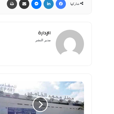
شاركها
الإدارة
مدير النشر
تفريغ
985
غراما
من
الكوكايين
من