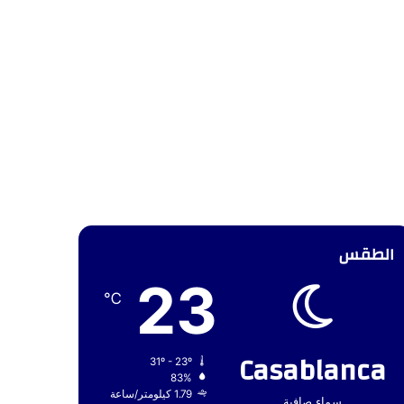
الطقس
23
℃
Casablanca
31º - 23º
83%
1.79 كيلومتر/ساعة
سماء صافية