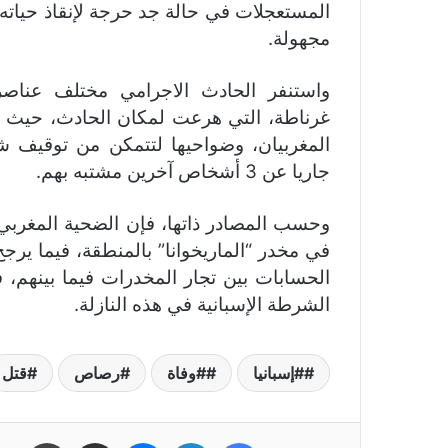
المستعجلات في حالة جد حرجة لإنقاذ حياته، 
مجهولة.
واستنفر الحادث الاجرامي مختلف عناصر
غرناطة، التي هرعت لمكان الحادث، حيث قا
المغربيان، وضواحيها لتتمكن من توقيف ش
جاريا عن 3 أشخاص آخرين مشتبه بهم.
وحسب المصادر ذاتها، فإن الضحية المغربي 
في مخدر “الماريخوانا” بالمنطقة، فيما يرجح
الحسابات بين تجار المخدرات فيما بينهم، 
الشرطة الإسبانية في هذه النازلة.
#إسبانيا
#وفاة
رصاص
قتل
فيسبوك
لينكدإن
ماسنجر
مشاركة عبر البريد
طباعة