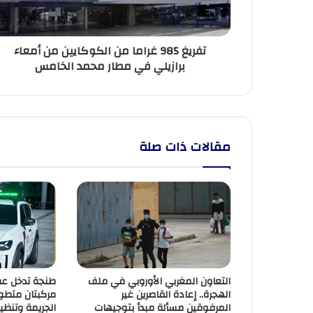
أمعاء
برازيلي
في
تفريغ 985 غراما من الكوكايين من أمعاء
مطار
برازيلي في مطار محمد الخامس
محمد
الخامس
مقالات ذات صلة
التعاون المغربي الأوروبي في ملف
طنجة تدخل عصر
الهجرة.. إعادة القاصرين غير
مركبتان متطور
المرفوقين مسألة مبدأ بتوجيهات
الجريمة وتنظي