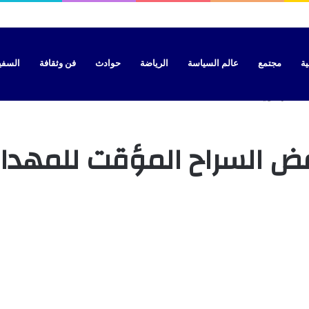
سيات بتطوان بتهمة نقل “الحراسة” نحو سبتة
ية
مجتمع
عالم السياسة
الرياضة
حوادث
فن وثقافة
السفير 
قت للمهداوي
 ترفض السراح المؤقت للمهد