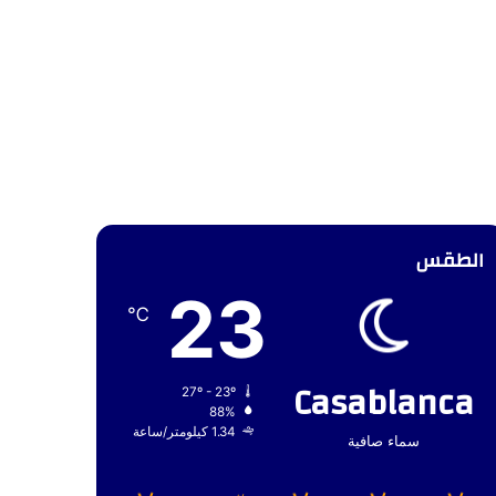
الطقس
23
℃
Casablanca
27º - 23º
88%
1.34 كيلومتر/ساعة
سماء صافية