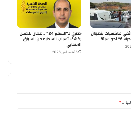
ئقي طاكسيات بتطوان
حصري لـ”السفير 24″ .. عدنان بلحسن
حراسة” نحو سبتة
يكشف أسباب انسحابه من السباق
الانتخابي
5 أغسطس 2026
يها بـ
*