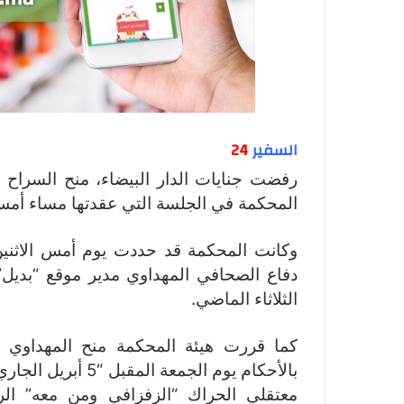
السفير
24
رفضت جنايات الدار البيضاء، منح السراح 
المحكمة في الجلسة التي عقدتها مساء أمس الاثنين 1 أبر
وكانت المحكمة قد حددت يوم أمس الاثني
دفاع الصحافي المهداوي مدير موقع “بديل”
الثلاثاء الماضي.
كما قررت هيئة المحكمة منح المهداوي ا
بالأحكام يوم الجمع
معتقلي الحراك “الزفزافي ومن معه” ال