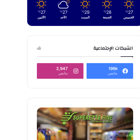
27
27
29
28
27
℃
℃
℃
℃
℃
الخميس
الجمعة
السبت
الأحد
الأثنين
الشبكات الإجتماعية
2,947
196k
متابعين
متابعين