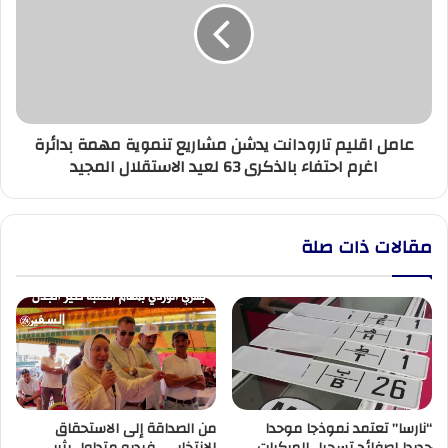
يدشن
مشاريع
تنموية
مهمة
بدائرة
اغرم
عامل اقليم تارودانت يدشن مشاريع تنموية مهمة بدائرة
احتفاء
اغرم احتفاء بالذكرى 63 لعيد الاستقلال المجيد
بالذكرى
63
لعيد
الاستقلال
مقالات ذات صلة
المجيد
“نارسا” تعتمد نموذجا موحدا
من الصداقة إلى الاستحقاق
جديدا لصفائح تسجيل المركبات
الانتخابي.. فيديو متداول يثير