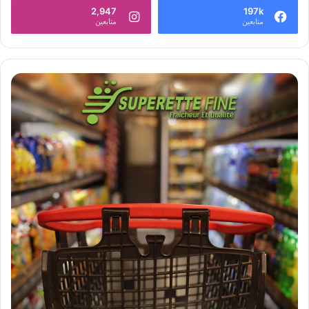
2,947
197k
متابعين
متابعين