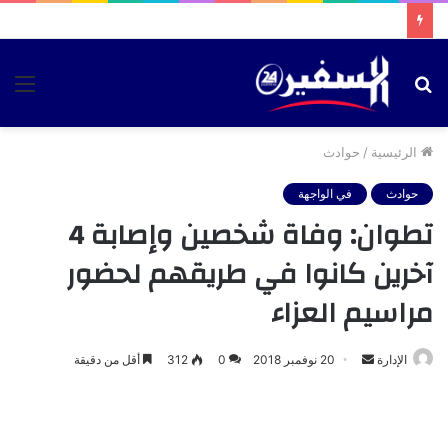
بحث
الق
عن
الرئيسية
/
حوادث
حوادث
في الواجهة
تطوان: وفاة شخصين وإصابة 4
آخرين كانوا في طريقهم لحضور
مراسيم العزاء
أرسل
الإدارة
20 نوفمبر 2018
0
312
أقل من دقيقة
بريدا
إلكترونيا