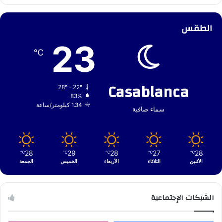
الطقس
23
℃
Casablanca
28º - 22º
83%
1.34 كيلومتر/ساعة
سماء صافية
28
29
28
27
28
℃
℃
℃
℃
℃
الأثنين
الثلاثاء
الأربعاء
الخميس
الجمعة
الشبكات الإجتماعية