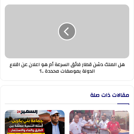
هل
الملك
دشن
قطار
فائق
السرعة
أم
هو
اعلان
هل الملك دشن قطار فائق السرعة أم هو اعلان عن اقلاع
عن
الدولة بموصفات محددة ..؟
اقلاع
الدولة
بموصفات
محددة
مقالات ذات صلة
..؟