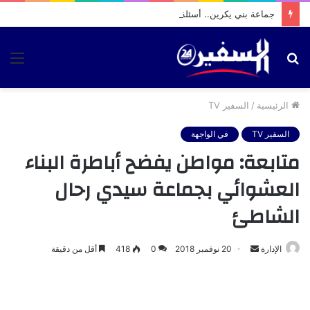
جماعة بني يكرين.. أسئلة التنمية معلقة بين الطرق والماء والاستثمار.. فأين حصيلة حميد الله بوشعيب؟
بحث
الق
عن
الرئيسية
/
السفير TV
السفير TV
في الواجهة
متابعة: مواطن يفضح أباطرة البناء
العشوائي بجماعة سيدي رحال
الشاطئ
أرسل
الإدارة
20 نوفمبر 2018
0
418
أقل من دقيقة
بريدا
إلكترونيا