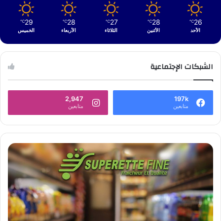
29
28
27
28
26
℃
℃
℃
℃
℃
الأحد
الأثنين
الثلاثاء
الأربعاء
الخميس
الشبكات الإجتماعية
2,947
197k
متابعين
متابعين