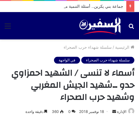
جماعة بني يكرين.. أسئلة التنمية معلقة بين الطرق والماء والاستثمار.. فأين حصيلة حميد الله بوشعيب؟
بحث
الق
عن
الرئيسية
/
سلسلة شهداء حرب الصحراء
سلسلة شهداء حرب الصحراء
في الواجهة
أسماء لا تنسى / الشهيد احمزاوي
حدو …شهيد الجيش المغربي
وشهيد حرب الصحراء
أرسل
الإدارة
18 نوفمبر 2018
0
360
دقيقة واحدة
بريدا
إلكترونيا