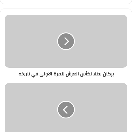
بركان
بطلا
لكأس
العرش
للمرة
الاولى
في
تاريخه
بركان بطلا لكأس العرش للمرة الاولى في تاريخه
الأيام
المفتوحة
للقنصلية
العامة
المغربية
بمدينة
"فيرونا"
الإيطالية