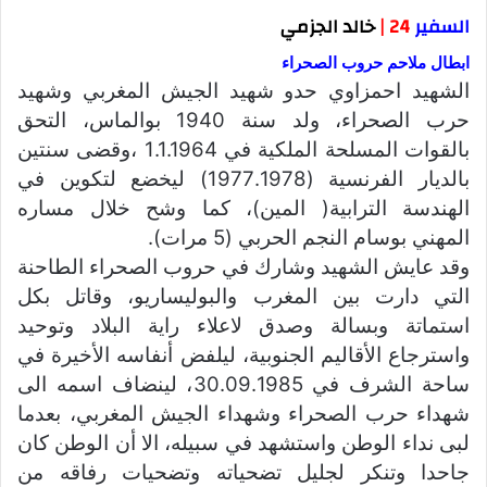
السفير
24 |
خالد الجزمي
ابطال ملاحم حروب الصحراء
الشهيد احمزاوي حدو شهيد الجيش المغربي وشهيد
حرب الصحراء، ولد سنة 1940 بوالماس، التحق
بالقوات المسلحة الملكية في 1.1.1964 ،وقضى سنتين
بالديار الفرنسية (1977.1978) ليخضع لتكوين في
الهندسة الترابية( المين)، كما وشح خلال مساره
المهني بوسام النجم الحربي (5 مرات).
وقد عايش الشهيد وشارك في حروب الصحراء الطاحنة
التي دارت بين المغرب والبوليساريو، وقاتل بكل
استماتة وبسالة وصدق لاعلاء راية البلاد وتوحيد
واسترجاع الأقاليم الجنوبية، ليلفض أنفاسه الأخيرة في
ساحة الشرف في 30.09.1985، لينضاف اسمه الى
شهداء حرب الصحراء وشهداء الجيش المغربي، بعدما
لبى نداء الوطن واستشهد في سبيله، الا أن الوطن كان
جاحدا وتنكر لجليل تضحياته وتضحيات رفاقه من