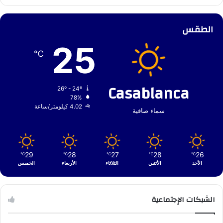
الطقس
25
℃
Casablanca
26º - 24º
78%
4.02 كيلومتر/ساعة
سماء صافية
29
28
27
28
26
℃
℃
℃
℃
℃
الأحد
الأثنين
الثلاثاء
الأربعاء
الخميس
الشبكات الإجتماعية