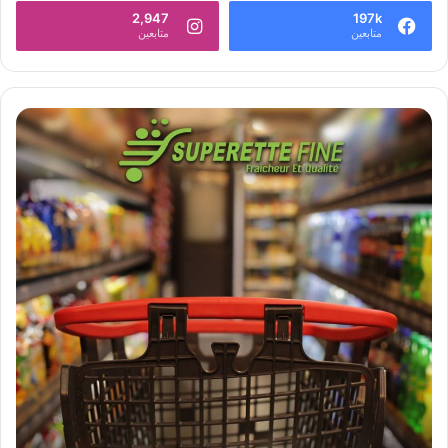
2,947
197k
متابعين
متابعين