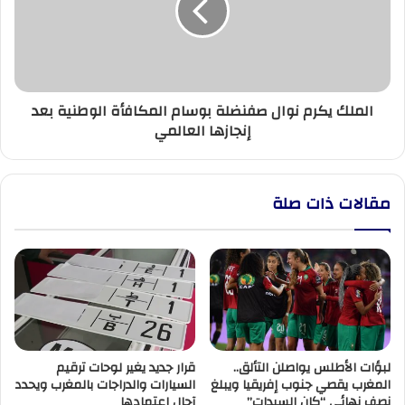
بوسام
المكافأة
الوطنية
بعد
إنجازها
الملك يكرم نوال صفنضلة بوسام المكافأة الوطنية بعد
العالمي
إنجازها العالمي
مقالات ذات صلة
لبؤات الأطلس يواصلن التألق..
قرار جديد يغير لوحات ترقيم
المغرب يقصي جنوب إفريقيا ويبلغ
السيارات والدراجات بالمغرب ويحدد
نصف نهائي “كان السيدات”
آجال اعتمادها