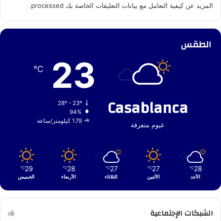
المزيد عن كيفية التعامل مع بيانات التعليقات الخاصة بك processed
.
الطقس
23
℃
Casablanca
28º - 23º
94%
1.79 كيلومتر/ساعة
غيوم متفرقة
29
28
27
27
28
℃
℃
℃
℃
℃
الأحد
الأثنين
الثلاثاء
الأربعاء
الخميس
الشبكات الإجتماعية