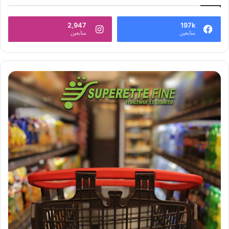
2,947
197k
متابعين
متابعين