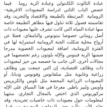
عبادة الثالوث الكابتولي وعبادة الربة روما. فيما
خصص الباب الثاني لدراسة المعبودات الاغريقية-
الرومانية المرتبطة بالطبيعة والاقتصاد والتجريد، وقد
تقاسمته فصول ثلاثة تناول فيها مظاهر الطبيعة خاصة
منها عبادة المياه التي كانت تشرف عليها معبودات ذات
أصل روماني خصوصا نبتونوس والنامفاي، فضلا عن
أرواح محلية شكلت الجنة الرومانية استمراية لها في
الفترة الرومانية، اضافة لمعبودات الخصوبة مدرجا
ضمنها الربة فينوس والإله بلوتون رغم تخصصهما في
مجالات أخرى. الى جانب ما خصصه من حيز لمعبودات
ذات وظائف اقتصادية، إن التي جمعت بين وظائف
زراعية وغابوية مثل سلفانوس وفونوس وديانا، أو
المعبودات الزراعية المحضة مثل تلوس والكريريس
وأوبس ولبير باطير. معرجا في هذا السياق على الإله
مركوريوس الذي اختص بالمجال التجاري. منتهيا
لمعلومات حول معبودات ذات خاصيات تجريدية، وقد
تعلق الأمر بتأليه بعض المفاهيم المجردة من قبيل