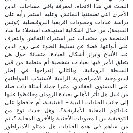
البحث في هذا الاتجاه، لمعرفة باقي مساحات الدين
الأخرى التي تضمنتها النقائش. وعليه، استقر رأيه على
دراسة عبادات ومعبودات افريقيا البروقنصلية (تونس
القديمة)، من خلال اشكالية استهدفت استجلاء ما ساد
المنطقة من معتقدات عبر استقراء النقائش والتعرف
على أنواعها. فضلا عن تسليط الضوء على روح الدين
عند الأتباع وابراز أشكال العبادة، متسائلا حول هل
يتعلق الأمر فيها بعبادات شخصية أم منظمة من قبل
السلطة الرومانية، وبالتالي إندراجها في إطار
ايديولوجية الامبراطورية الرامية لاستيلاب المواطنين
على المستوى العقائدي. مثيرا جملة أسئلة ذات صلة
من قبيل هل تأثر الأهالي بعبادة الرومان وحافظوا عليها
إلى جانب العبادات الليبية – الفينيقية، أم حافظوا على
عباداتهم المحلية الأمازيغية؟. وهل حدث نوع من
التوفيقية بين المعبودات الأجنبية والأخرى المحلية ؟، ثم
من ساهم في هذه العبادات هل ممثلو الامبراطور