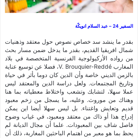
السفير 24 – عبد السلام انويكًة
بقدر ما ينشد سد خصاص نصوص حول معتقد وذهنيات
شمال افريقيا القديم، بقدر ما يدخل ضمن مسار بحث
من رواده الأركيولوجية الفرنسية المتخصصة في بلاد
المغارب V. Brouquier-Reddé، فضلا عن توسيع عناية
بالزمن الديني خاصة وأن الدين كان دوما بأثر في حياة
وتاريخ المجتمعات. ولعل دراسة الدين والمعتقد ليس
عملا سهلا، لتشابك وتشعب واختلاط معطياته بما هنا
وهناك من موروث. وعليه، ما يسجل من زخم معبود
قديم وتعايش واغتناء. بل ليس سهلا أيضا اين يمكن
إدراج هذا أو ذاك من معتقد ومعبود، في غياب وضوح
فاصل شاف بين المعبودات. علما أن مجال الديانة لم
يحظ بما هو معبر من اهتمام الباحثين المغاربة، ذلك أن