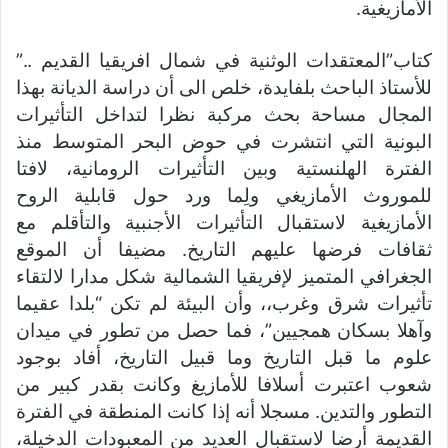
الأمازيغية.
كتاب”المعتقدات الوثنية في شمال افريقيا القديم ..”
للأستاذ الباحث بلفايدة، خلص الى أن دراسة الديانة بهذا
المجال مساحة بحث مركبة نظرا لتداخل التأثيرات
البونية التي انتشرت في حوض البحر المتوسط منذ
الفترة الهلنستية وبين التأثيرات الرومانية، لافتا
للموروث الأمازيغي ولِما ورد حول قابلية الروح
الأمازيغية لاستقبال التأثيرات الأجنبية والتأقلم مع
ثقافات فرضها عليهم التاريخ. مضيفا أن الموقع
الجغرافي المتميز لإفريقيا الشمالية شكل مدارا لالتقاء
تأثيرات شرق وغرب،، وأن البيئة لم تكن “بلدا عقيما
وآهلا بسكان همجيين”، فما حصل من تطور في ميدان
علوم ما قبل التاريخ وما قبيل التاريخ، أفاد بوجود
شعوب اعتبرت أسلافا للأمازيغ وكانت بقدر كبير من
التطور والتدين. مسجلا أنه إذا كانت المنطقة في الفترة
القديمة أرضا لاستقبال العديد من المعبودات الدخيلة،