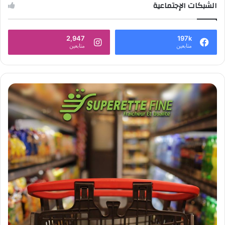
الشبكات الإجتماعية
2,947
197k
متابعين
متابعين