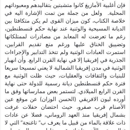
فإن أغلبية الأمازيغ كانوا متشبتين بتقاليدهم ومعبوداتهم
المحلية. ولعل من جملة من تمت الإشارة اليه في
خلاصة الكتاب، كون ميزان القوى لم يكن متكافئا بين
الديانة المسيحية والوثنية عند نهاية حكم قنسطنطين،
رغم ما تعرضت له المعابد من مصادرات لممتلكاتها
وتضييق الخناق عليها ورغم منع تقديم القرابين،
استمرت العبادات الوثنية ولم تتخذ التدابير والإجراءات
الجذرية في إفريقيا إلا في نهاية القرن الرابع. وأن انهيار
الوثنية في مدن إفريقيا الشمالية لا يعني تمسيحا سريعا
للبنيات والثقافات والعقليات، حيث ظلت الوثنية مع
فترة حكم قنسطنطين ديانة رسمية للدولة حتى نهاية
القرن الرابع الميلادي. لتستمر بعض ممارساتها وفق ما
أورده ليون الافريقي (الحسن الوزان) عن موقع عين
الأصنام قرب صفرو، حيث احتضان حفلات عرفت
بشمال إفريقيا منذ العهد الروماني، فضلا عن عادات
ذات علاقة بالماء من قبيل ما يعرف ب” تاغنجة” التي لا