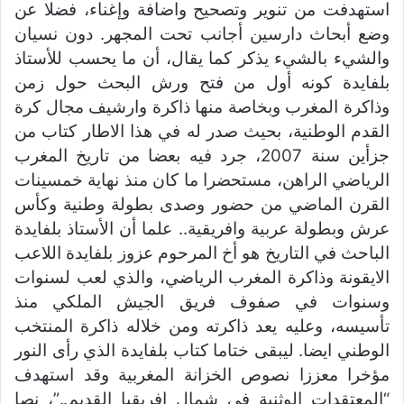
استهدفت من تنوير وتصحيح واضافة وإغناء، فضلا عن
وضع أبحاث دارسين أجانب تحت المجهر. دون نسيان
والشيء بالشيء يذكر كما يقال، أن ما يحسب للأستاذ
بلفايدة كونه أول من فتح ورش البحث حول زمن
وذاكرة المغرب وبخاصة منها ذاكرة وارشيف مجال كرة
القدم الوطنية، بحيث صدر له في هذا الاطار كتاب من
جزأين سنة 2007، جرد فيه بعضا من تاريخ المغرب
الرياضي الراهن، مستحضرا ما كان منذ نهاية خمسينات
القرن الماضي من حضور وصدى بطولة وطنية وكأس
عرش وبطولة عربية وافريقية.. علما أن الأستاذ بلفايدة
الباحث في التاريخ هو أخ المرحوم عزوز بلفايدة اللاعب
الايقونة وذاكرة المغرب الرياضي، والذي لعب لسنوات
وسنوات في صفوف فريق الجيش الملكي منذ
تأسيسه، وعليه يعد ذاكرته ومن خلاله ذاكرة المنتخب
الوطني ايضا. ليبقى ختاما كتاب بلفايدة الذي رأى النور
مؤخرا معززا نصوص الخزانة المغربية وقد استهدف
“المعتقدات الوثنية في شمال افريقيا القديم..”، نصا