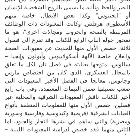
النصر والحظ وتأليه ما يسمى بالروح الشخصية للإنسان
أو “الجنيوس” وكذا بعض الأبطال خاصة منهم
الأسطوري هرقلس. وكانت المعبودات ذات الوظائف
المرتبطة بالصحة والحروب ومجالات أخرى”، هو ما
تمحور حوله الباب الرابع للكتاب وقد تفرع الى فصول
ثلاثة، خصص الأول منها للحديث عن معبودات الصحة
والعلاج خاصة الآلهة أسكولابيوس وأبولون وإيجيا –
سالوس، متوجها بعنايته في فصل ثان لكل ما تعلق
بالمجال العسكري، الذي كان من اختصاص مارس
وجانوس، معالجا في الفصل الأخير المعبودات التي
صعب تصنيفها ضمن التيمات المعتمدة. وفي باب رابع
أخير للكتاب ناقش المعبودات الشرقية والمحلية عبر
فصلين، خصص الأول منها للمعلومات المتعلقة بأنواع
العبادات الشرقية (فريجية وكبدوسية وفارسية وسورية
ومصرية) والتي ساهم في نشرها التجار والجنود، اما
الثاني منهما فقد خصص لدراسة المعبودات الليبية –