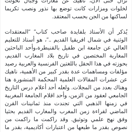
تزال حتى الآن، ناهيك عن مغارات وجبال تحولت
لخلوات ومزارات كانت توضع بها نذور ونصب تكريما
لساكنها من الجن بحسب المعتقد.
يُذكر أن الأستاذ بلفايدة صاحب كتاب” “المعتقدات
الوثنية في شمال افريقيا القديم ..”، هو أستاذ للتعليم
العالي عن جامعة ابن طفيل بالقنيطرة،وأحد الباحثين
المغاربة المختصين في تاريخ بلاد المغارب القديم،
بحوزته في هذا الحقل باللغتين الفرنسية والعربية رصيد
مؤلفات ومساهمات عدة بقدر كبير من الأهمية، ناهيك
عن عشرات المقالات العلمية المحكمة المنشورة هنا
وهناك بعدد من المجلات. ولعله أحد أعلام درس التاريخ
الجامعي لعقود من الزمن، وأحد اقلام الجامعة المغربية
في زمنها الذهبي التي تجندت منذ ثمانينات القرن
الماضي لقراءة زمن المغرب والمغارب القديم بحثيا
وفق نهج علمي وتوثيق. وقد راكمت ما راكمت من
نصوص بقدر ما طبعها من اعتبارات أكاديمية، بقدر ما