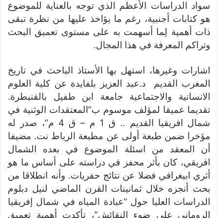
سواد الدراسات الأعظم الذي توجه بالعناية للموضوع
هو كتابات أجنبية، رغم ما يؤاخذ عليها من نظرة تبقى
ذات أهمية لِما أسهمت به على مستوى تعميق البحث
وتراكم المعرفة في هذا المجال.
اشارات وغيرها، استهل بها الأستاذ الباحث في تاريخ
المغرب القديم د.عبد العزيز بلفايدة عن كلية العلوم
الانسانية والاجتماعية جامعة ابن طفيل بالقنيطرة.
تقديما عميقا لمؤلف موسوم ب”المعتقدات الوثنية في
شمال افريقيا القديم .. ق 1 م – ق 4 م”، صدر له
مؤخرا ضمن طبعة أولى عن مطبعة الرباط نت. مضيفا
أن المعقد من اسئلة الموضوع في بعده الشمال
افريقي، كان بأثر محفز في دراسته على أساس ما هو
أثري ابيغرافي فضلا عن نتائج حفريات. وأنه انطلاقا من
بحث أنجزه خلال ثمانينات القرن الماضي لنيل دبلوم
الدراسات العليا حول “عبادة المياه في شمال إفريقيا
الروماني على ضوء النقائش”، تأكدت أهمية تعميق