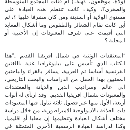
(ولاة، موظفون، كهنة..) أم فئات المجتمع المتوسطة
والصغرى؟، وكيف كانت تنتظم هذه العبادة على
مستوى الولاية أو المدينة ومن كان مشرفا عليها ؟، ثم
أين كانت تقام الشعائر والطقوس وما أشكال المعابد
التي أقيمت على شرف المعبودات إن الأجنبية أو
المحلية ؟
“المعتقدات الوثنية في شمال افريقيا القديم ..”هذا
الكتاب الذي تأسس على ببليوغرافيا غنية باللغتين
الفرنسية أساسا ثم العربية، يسافر بالقراء والباحثين
المعنيين بهذا الحقل من الدراسات والبحث التاريخي،
الى عالم وسراديب الدين والديانة والمعتقدات
والمعبودات بشمال افريقيا القديم. وقد ارتأى له أبواب
أربعة، الأول منها عبر فصول ثلاثة تناول فيها المعبودات
ذات العلاقة بالاديولوجية الامبراطورية، من خلال دراسة
مختلف أشكال العبادة وتنظيمها إن محليا أو اقليميا،
وكذا لدراسة العبادة الرسمية الأخرى المتمثلة في