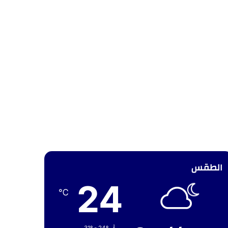
الطقس
24
℃