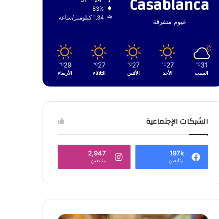
Casablanca
31º - 24º
83%
1.34 كيلومتر/ساعة
غيوم متفرقة
29
27
27
27
31
℃
℃
℃
℃
℃
السبت
الأحد
الأثنين
الثلاثاء
الأربعاء
الشبكات الإجتماعية
2,947
197k
متابعين
متابعين