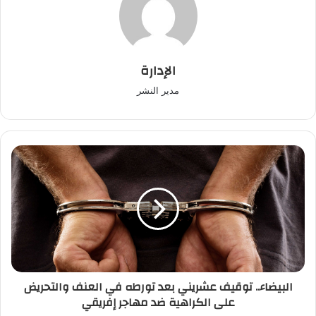
الإدارة
مدير النشر
البيضاء..
توقيف
عشريني
بعد
تورطه
في
العنف
والتحريض
على
البيضاء.. توقيف عشريني بعد تورطه في العنف والتحريض
الكراهية
على الكراهية ضد مهاجر إفريقي
ضد
مهاجر