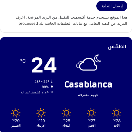
هذا الموقع يستخدم خدمة أكيسميت للتقليل من البريد المزعجة.
اعرف
المزيد عن كيفية التعامل مع بيانات التعليقات الخاصة بك processed
.
الطقس
24
℃
Casablanca
28º - 22º
88%
2.24 كيلومتر/ساعة
غيوم متفرقة
29
29
28
27
28
℃
℃
℃
℃
℃
الأحد
الأثنين
الثلاثاء
الأربعاء
الخميس