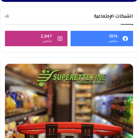
الشبكات الإجتماعية
2,947
197k
متابعين
متابعين