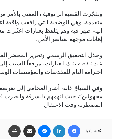
وتفجّرت القضية إثر توقيف المعني بالأمر م
متقدمة، وهي الوضعية التي رافقت واقعة اعت
إليه، ظهر فيه وهو يتلفظ بعبارات اعتُبرت مس
إهانات موجهة لعناصر الأمن.
وخلال التحقيق الرسمي وتحرير المحضر القض
عند تلفظه بتلك العبارات، مرجعاً السبب إلى
احترامه التام للمقدسات والمؤسسات الوطنية، 
وفي السياق ذاته، أشار المحامي إلى تعرض
مجهولين”، حيث اتهمهم بالسرقة والضرب في ال
المضطربة وقت الاعتقال.
فيسبوك
لينكدإن
ماسنجر
مشاركة عبر البريد
طباعة
شاركها