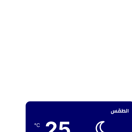
الطقس
25
℃