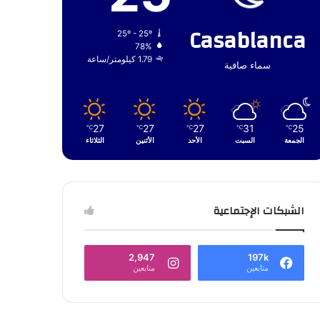
Casablanca
25º - 25º
78%
1.79 كيلومتر/ساعة
سماء صافية
27
27
27
31
25
℃
℃
℃
℃
℃
الجمعة
السبت
الأحد
الأثنين
الثلاثاء
الشبكات الإجتماعية
2,947
197k
متابعين
متابعين