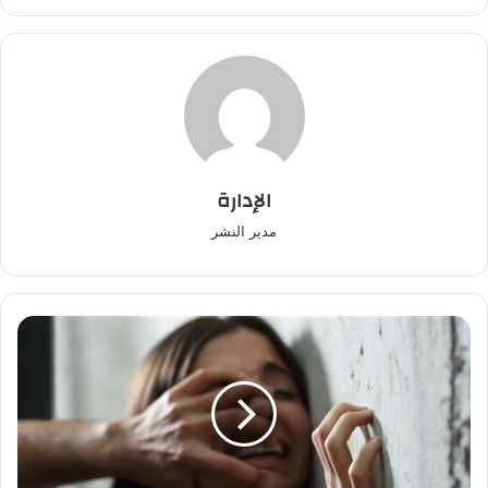
الإدارة
مدير النشر
توقيف
أربعيني
بسيدي
الزوين
بعد
ضبطه
متلبسا
بممارسة