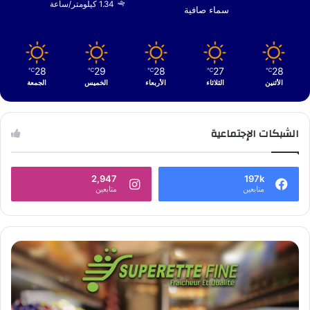
1.34 كيلومتر/ساعة
سماء صافية
28
29
28
27
28
℃
℃
℃
℃
℃
الأثنين
الثلاثاء
الأربعاء
الخميس
الجمعة
الشبكات الإجتماعية
2,947
197k
متابعين
متابعين