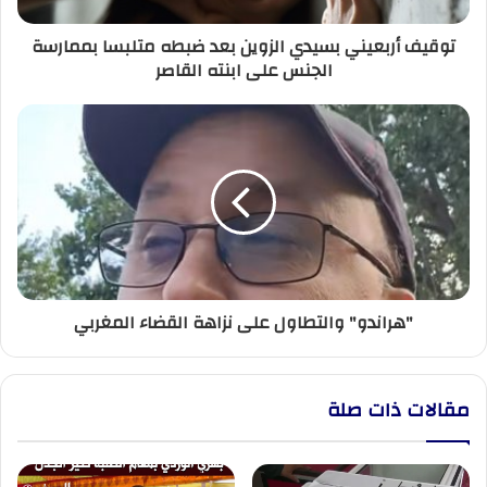
الجنس
توقيف أربعيني بسيدي الزوين بعد ضبطه متلبسا بممارسة
على
الجنس على ابنته القاصر
ابنته
القاصر
"هراندو"
والتطاول
على
نزاهة
القضاء
المغربي
"هراندو" والتطاول على نزاهة القضاء المغربي
مقالات ذات صلة