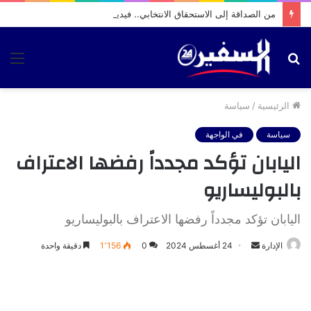
من الصداقة إلى الاستحقاق الانتخابي.. فيديو متداول يثير تساؤلات حول تحركات بشرى الوردي بمقام الطلبة
بحث
الق
عن
الرئيسية
/
سياسة
سياسة
في الواجهة
اليابان تؤكد مجدداً رفضها الاعتراف
بالبوليساريو
اليابان تؤكد مجدداً رفضها الاعتراف بالبوليساريو
أرسل
الإدارة
24 أغسطس 2024
0
1٬156
دقيقة واحدة
بريدا
إلكترونيا