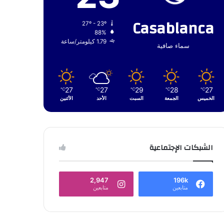
Casablanca
27º - 23º
88%
1.79 كيلومتر/ساعة
سماء صافية
27
27
29
28
27
℃
℃
℃
℃
℃
الخميس
الجمعة
السبت
الأحد
الأثنين
الشبكات الإجتماعية
2,947
196k
متابعين
متابعين