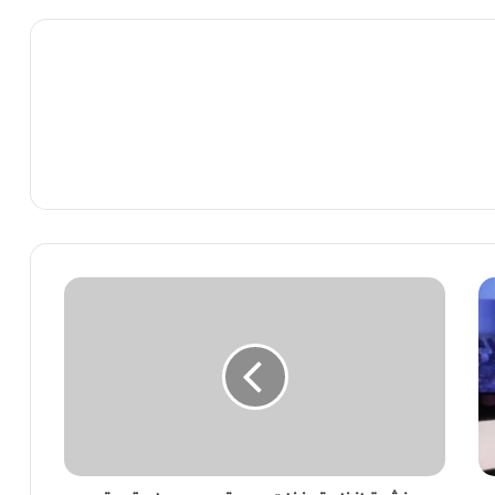
نشرة
إنذارية..
زخات
رعدية
وبرد
ورياح
قوية
اليوم
بعدة