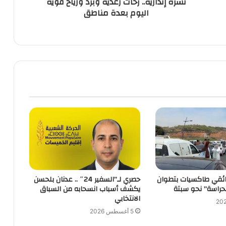
نشرة إنذارية.. زخات رعدية وبرد ورياح قوية
مناطق
اليوم بعدة مناطق
ئقي طاكسيات بتطوان
حصري لـ”السفير 24″ .. عدنان بلحسن
حراسة” نحو سبتة
يكشف أسباب انسحابه من السباق
الانتخابي
5 أغسطس 2026