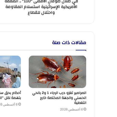
في ظلال طوفان الأقصى "110" .. الصفقة
المقاومة
الأمريكية الإسرائيلية استسلام المقاومة
واحتلال
واحتلال للقطاع
للقطاع
مقالات ذات صلة
الصراصير تغزو درب الرجاء 1 و2 بالحي
أحكام بحق سا
الحسني والجهة المختصة خارج
بتهمة نقل “ال
التغطية
6 أغسطس 2026
6 أغسطس 2026