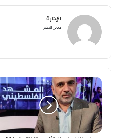
الإدارة
مدير النشر
في
ظلال
طوفان
الأقصى
"110"
..
الصفقة
الأمريكية
الإسرائيلية استسلام