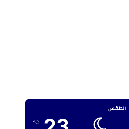
الطقس
23
℃