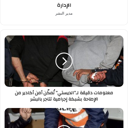
الإدارة
مدير النشر
معلومات
دقيقة
لـ”الديستي”
تُمكّن
أمن
أكادير
من
الإطاحة
بشبكة
معلومات دقيقة لـ”الديستي” تُمكّن أمن أكادير من
إجرامية
الإطاحة بشبكة إجرامية تتاجر بالبشر
تتاجر
بالبشر
أمن
طنجة
ينهي