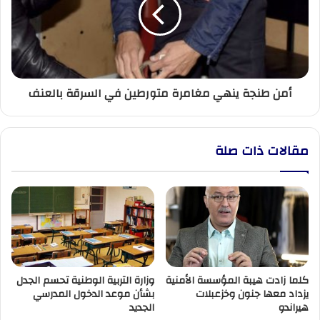
مغامرة
متورطين
في
السرقة
بالعنف
أمن طنجة ينهي مغامرة متورطين في السرقة بالعنف
مقالات ذات صلة
كلما زادت هيبة المؤسسة الأمنية
وزارة التربية الوطنية تحسم الجدل
يزداد معها جنون وخزعبلات
بشأن موعد الدخول المدرسي
هيراندو
الجديد