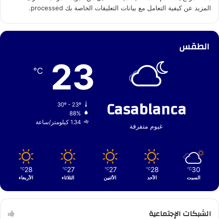
المزيد عن كيفية التعامل مع بيانات التعليقات الخاصة بك processed
.
الطقس
23
℃
Casablanca
30º - 23º
88%
1.34 كيلومتر/ساعة
غيوم متفرقة
28
27
27
28
30
℃
℃
℃
℃
℃
السبت
الأحد
الأثنين
الثلاثاء
الأربعاء
الشبكات الإجتماعية