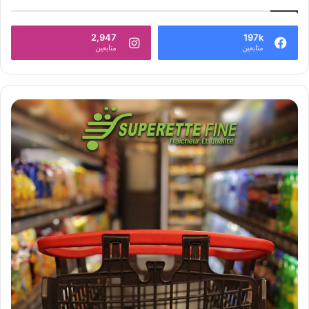
2,947
197k
متابعين
متابعين