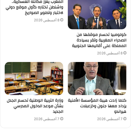
المغرب يعزز مكانته العسكرية..
واشنطن تختاره كأول موقع دولي
لاختبار وتطوير الصواريخ
8 أغسطس 2026
كولومبيا تحسم موقفها من
الصحراء المغربية وتقر بسيادة
المملكة على أقاليمها الجنوبية
8 أغسطس 2026
كلما زادت هيبة المؤسسة الأمنية
وزارة التربية الوطنية تحسم الجدل
يزداد معها جنون وخزعبلات
بشأن موعد الدخول المدرسي
هيراندو
الجديد
7 أغسطس 2026
7 أغسطس 2026