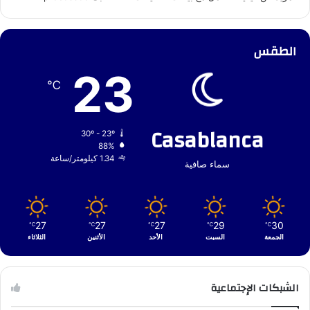
الطقس
23
℃
Casablanca
30º - 23º
88%
1.34 كيلومتر/ساعة
سماء صافية
27
27
27
29
30
℃
℃
℃
℃
℃
الجمعة
السبت
الأحد
الأثنين
الثلاثاء
الشبكات الإجتماعية