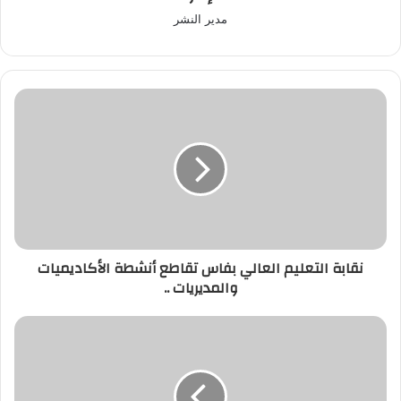
مدير النشر
نقابة
التعليم
العالي
بفاس
تقاطع
أنشطة
الأكاديميات
والمديريات
..
نقابة التعليم العالي بفاس تقاطع أنشطة الأكاديميات
والمديريات ..
بعد
فضيحة
"دونور"..
الرميلي
تستدعي