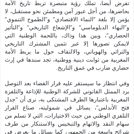
تفرض أيضا، تملك رؤية متبصرة تربط تاريخ الأمة
بحاضرها، من أجل عبور آمن ومطمئن نحو مستقبل، لا
يؤمن إلا بلغة “النماء الاقتصادي” و”الطموح التنموي”
و”البهاء الدبلوماسي” و”الإشعاع التاريخي” و”التأثير
الحضاري”، وبين هذا وذاك، باللحمة الوطنية التي
لايمكن تصورها إلا عبر تثمين المشترك التاريخي
والتراثي والهوياتي، والالتفاف حول ما يربط الأمة
المغربية من ثوابت دينية ووطنية، تجد سندها في إرث
حضاري ضارب في عمق التاريخ.
وفي انتظار ما سيستقر عليه قرار القضاء بعد التوصل
برد الممثل القانوني للشركة الوطنية للإذاعة والتلفزة
المغربية باعتبارها الطرف المشتكى به، نرى أن “جدل
فتح الأندلس”، يسائل في شموليته، صناع القرار
التلفزي الوطني من حيث الاختيارات، التي لا تسلم من
سهام النقد والاتهام والتبخيس والاستنكار من طرف
شرائح واسعة من الجمهور، كما يسائل ما يعرض في