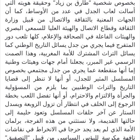
بخصوص شخصية “طارق بن زياد” وحقيقة هويته التي
أسالت لعاب الجدل في عدد من الأوساط، كما أن
الجهات المعنية بالثقافة والاتصال من قبيل وزارة
الثقافة وقطاع الاتصال والهيئة العليا للسمعي البصري
والهيئات الفاعلة في الصحافة والإعلام، كلها تلعب دور
المتفرج فيما يجري من جدل يسائل التاريخ الوطني كما
يسائل التراث المشترك للأمة المغربية، وهذا الصمت
الرسمي غير المبرر، يجعلنا أمام جهات وهيئات وطنية
إما أنها منقطعة عما يجري من جدل مجتمعي بخصوص
المسلسل المثير للجدل، أو أنها لا تنظر إلى قضايا
التاريخ والتراث الوطنيين بما يلزم من المسؤولية
والجرأة والالتزام والاحترام، أو أنها تفضل اللعب بخطة
الرجوع إلى الخلف في انتظار أن تزول الزوبعة ويسدل
الستار عن آخر حلقات المسلسل وتعود حليمة إلى
حالتها القديمة، ولا نستثني من هذه الفرجة، برلمان
الأمة الذي لم يعد يجد حرجا في الانخراط في نقاشات
تافهة مكرسة للبؤس السياسي من قبيل “التصفيق”