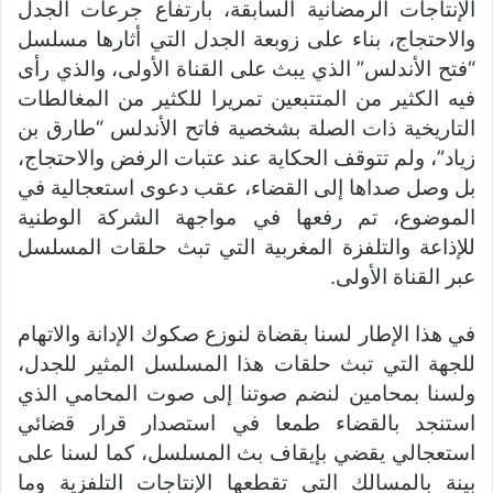
الإنتاجات الرمضانية السابقة، بارتفاع جرعات الجدل
والاحتجاج، بناء على زوبعة الجدل التي أثارها مسلسل
“فتح الأندلس” الذي يبث على القناة الأولى، والذي رأى
فيه الكثير من المتتبعين تمريرا للكثير من المغالطات
التاريخية ذات الصلة بشخصية فاتح الأندلس “طارق بن
زياد”، ولم تتوقف الحكاية عند عتبات الرفض والاحتجاج،
بل وصل صداها إلى القضاء، عقب دعوى استعجالية في
الموضوع، تم رفعها في مواجهة الشركة الوطنية
للإذاعة والتلفزة المغربية التي تبث حلقات المسلسل
عبر القناة الأولى.
في هذا الإطار لسنا بقضاة لنوزع صكوك الإدانة والاتهام
للجهة التي تبث حلقات هذا المسلسل المثير للجدل،
ولسنا بمحامين لنضم صوتنا إلى صوت المحامي الذي
استنجد بالقضاء طمعا في استصدار قرار قضائي
استعجالي يقضي بإيقاف بث المسلسل، كما لسنا على
بينة بالمسالك التي تقطعها الإنتاجات التلفزية وما