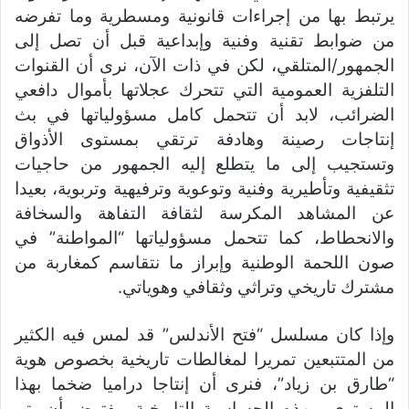
يرتبط بها من إجراءات قانونية ومسطرية وما تفرضه
من ضوابط تقنية وفنية وإبداعية قبل أن تصل إلى
الجمهور/المتلقي، لكن في ذات الآن، نرى أن القنوات
التلفزية العمومية التي تتحرك عجلاتها بأموال دافعي
الضرائب، لابد أن تتحمل كامل مسؤولياتها في بث
إنتاجات رصينة وهادفة ترتقي بمستوى الأذواق
وتستجيب إلى ما يتطلع إليه الجمهور من حاجيات
تثقيفية وتأطيرية وفنية وتوعوية وترفيهية وتربوية، بعيدا
عن المشاهد المكرسة لثقافة التفاهة والسخافة
والانحطاط، كما تتحمل مسؤولياتها “المواطنة” في
صون اللحمة الوطنية وإبراز ما نتقاسم كمغاربة من
مشترك تاريخي وتراثي وثقافي وهوياتي.
وإذا كان مسلسل “فتح الأندلس” قد لمس فيه الكثير
من المتتبعين تمريرا لمغالطات تاريخية بخصوص هوية
“طارق بن زياد”، فنرى أن إنتاجا دراميا ضخما بهذا
المستوى وبهذه الحساسية التاريخية، يفترض أن يتم