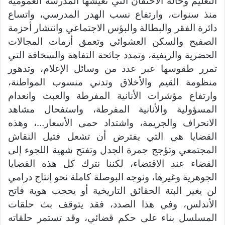
التعليم وحالة الاحتقان التي تعيشها المدرسة العمومية
منذ سنوات، وارتفاع نسب الهدر المدرسي، واتساع
دائرة الفقر والبطالة والبؤس الاجتماعي وانتشار أحزمة
الصفيح والسكن العشوائي وتعمق أزمات المجالات
الحضرية والريفية، وتمدد جائحة التفاهة والسخافة التي
تمرر طقوسها عبر عدد من وسائل الإعلام، وتدهور
منظومة القيم والأخلاق وتدني منسوب المواطنة،
وارتفاع مؤشرات الأنانية المفرطة والعبث وانعدام
المسؤولية والأنانية المفرطة، واستفحال مشاهد
الانحراف والجريمة، واشتداد حمى الأسعار…، وهذه
القضايا هي التي يفترض أن تشعل فتيل النقاش
المجتمعي وتؤجج جمرة الجدل وتفتح شهية اللجوء إلى
القضاء عند الاقتضاء، لكننا نترك كل هذه القضايا
الجوهرية وغيرها، ونوجه البوصلة كاملة نحو إنتاج درامي
لن يغير البتة الحقائق التاريخية أو يحجب هوية فاتح
الأندلس، وفي هذا الصدد، فقد يتوقف بث حلقات
المسلسل بناء على حكم قضائي، وقد تستمر حلقاته