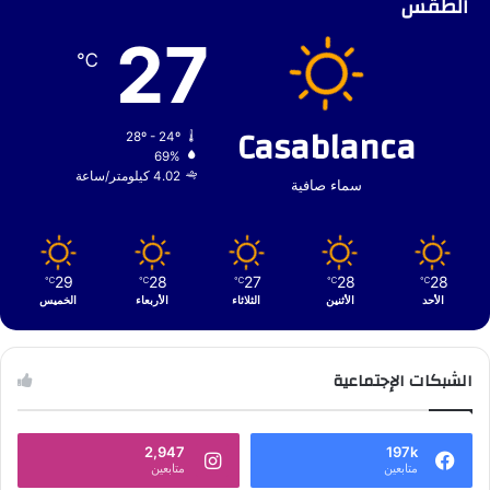
الطقس
27
℃
Casablanca
28º - 24º
69%
4.02 كيلومتر/ساعة
سماء صافية
29
28
27
28
28
℃
℃
℃
℃
℃
الأحد
الأثنين
الثلاثاء
الأربعاء
الخميس
الشبكات الإجتماعية
2,947
197k
متابعين
متابعين