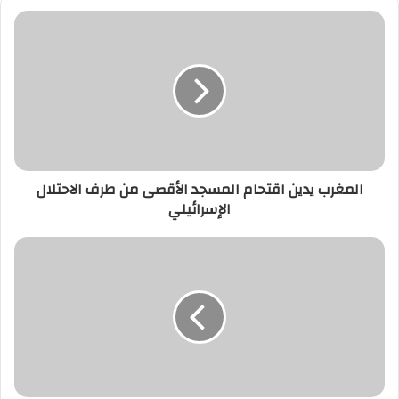
المغرب
يدين
اقتحام
المسجد
الأقصى
من
طرف
الاحتلال
الإسرائيلي
المغرب يدين اقتحام المسجد الأقصى من طرف الاحتلال
الإسرائيلي
لجنة
تفتيشية
بمديرية
الفلاحة
بجهة
الداخلة
وادي
الذهب
بسبب