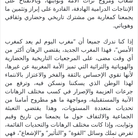
شعاب ومروج تراث الأمة وثوابتها، وبالانفتاح على
الإنتاجات الدرامية الهادفة، القادرة على إبراز وتثمين ما
يجمعنا كمغاربة من مشترك تاريخي وحضاري وثقافي
وهوياتي.
إذا كنا ندرك جميعا أن “مغرب اليوم لم يعد كمغرب
الأمس”، فهذا المغرب الجديد، يقتضي الرهان أكثر من
أي وقت مضى، على المرجعيات التاريخية والحضارية
والهوياتية والتراثية التي تميز الأمة المغربية عن غيرها،
لأنها تقوي الإحساس بالثقة والفخر والاعتزاز بالانتماء
لهذا الوطن الذي يسكننا ونسكن فيه، وترفع من
جرعات العزيمة والإصرار في كسب مختلف الرهانات
الآنية والمستقبلية، ومواجهة ما هو مطروح أمامنا من
تحديات متعددة المستويات، وهذا يقتضي التعبئة
الجماعية والالتفاف حول ما يجمعنا من تاريخ وقيم
وثوابت، وإذا كانت مختلف الرهانات والتحديات القائمة،
تفرض تملك وسائل “القوة” و”التأثير” و”الإشعاع”، فهي